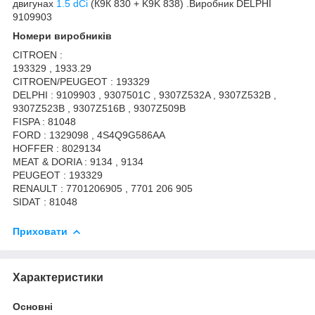
двигунах
1.5 dCi
(К9К 830 + K9K 838) .Виробник DELPHI
9109903
Номери виробників
CITROEN :
193329 , 1933.29
CITROEN/PEUGEOT : 193329
DELPHI : 9109903 , 9307501C , 9307Z532A , 9307Z532B ,
9307Z523B , 9307Z516B , 9307Z509B
FISPA : 81048
FORD : 1329098 , 4S4Q9G586AA
HOFFER : 8029134
MEAT & DORIA : 9134 , 9134
PEUGEOT : 193329
RENAULT : 7701206905 , 7701 206 905
SIDAT : 81048
Приховати
Характеристики
Основні