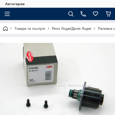
Автогараж
Товари та послуги
Рено Лоджі/Дачія Лоджі
Паливна 