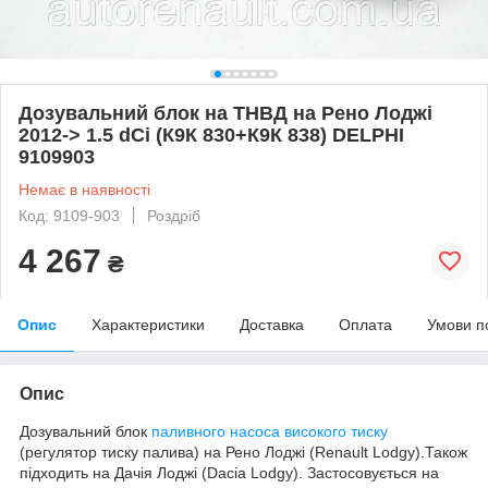
Дозувальний блок на ТНВД на Рено Лоджі
2012-> 1.5 dCi (К9К 830+К9К 838) DELPHI
9109903
Немає в наявності
Код: 9109-903
Роздріб
4 267
₴
Опис
Характеристики
Доставка
Оплата
Умови п
Опис
Дозувальний блок
паливного насоса високого тиску
(регулятор тиску палива) на Рено Лоджі (Renault Lodgy).Також
підходить на Дачія Лоджі (Dacia Lodgy). Застосовується на