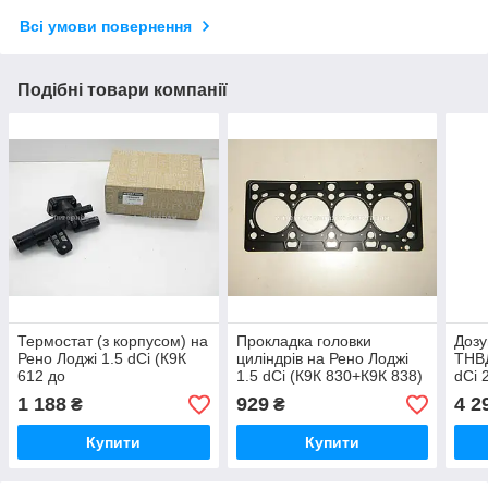
Всі умови повернення
Подібні товари компанії
Термостат (з корпусом) на
Прокладка головки
Дозу
Рено Лоджі 1.5 dCi (К9К
циліндрів на Рено Лоджі
ТНВД
612 до
1.5 dCi (К9К 830+К9К 838)
dCi 
10.2013+830+838+846+856)
2012->- BGA (Ве) -
(Нім
1 188
929
4 2
₴
₴
RENAULT (Оригінал)
CH9528
Купити
Купити