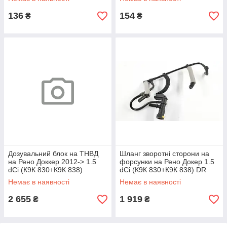
136
154
₴
₴
Дозувальний блок на ТНВД
Шланг зворотні сторони на
на Рено Доккер 2012-> 1.5
форсунки на Рено Докер 1.5
dCi (К9К 830+К9К 838)
dCi (К9К 830+К9К 838) DR
ENGITECH-ENT2300301
MOTOR (Польща) DRM18013
Немає в наявності
Немає в наявності
2 655
1 919
₴
₴