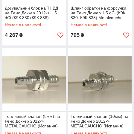
Дозувальний блок на ТНВД
Шланг обратки на форсунки
на Рено Доккер 2012-> 1.5
на Рено Доккер 1.5 dCi (К9К
dCi (К9К 830+К9К 838)
830+К9К 838) Metalcaucho —
DELPHI 9109903
MC92000
Немає в наявності
Немає в наявності
4 267
795
₴
₴
Топливный клапан (8мм) на
Топливный клапан (10мм) на
Рено Доккер 2012->
Рено Доккер 2012->
METALCAUCHO (Испания)
METALCAUCHO (Испания)
MC2014
MC2015
Немає в наявності
Немає в наявності