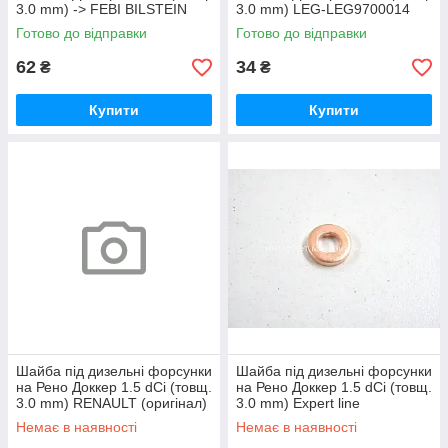
3.0 mm) -> FEBI BILSTEIN
3.0 mm) LEG-LEG9700014
(Німеччина) - 100543
Готово до відправки
Готово до відправки
62
34
₴
₴
Купити
Купити
Шайба під дизельні форсунки
Шайба під дизельні форсунки
на Рено Доккер 1.5 dCi (товщ.
на Рено Доккер 1.5 dCi (товщ.
3.0 mm) RENAULT (оригінал)
3.0 mm) Expert line
166267685R
7703062072/L
Немає в наявності
Немає в наявності