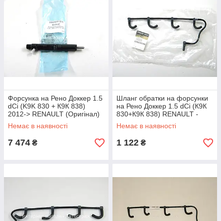
Форсунка на Рено Доккер 1.5
Шланг обратки на форсунки
dCi (K9K 830 + К9К 838)
на Рено Доккер 1.5 dCi (К9К
2012-> RENAULT (Оригінал)
830+К9К 838) RENAULT -
166001137R
8200520596
Немає в наявності
Немає в наявності
7 474
1 122
₴
₴