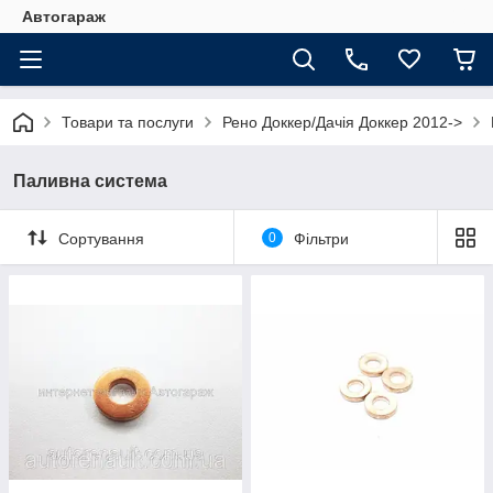
Автогараж
Товари та послуги
Рено Доккер/Дачія Доккер 2012->
Паливна система
Сортування
0
Фільтри