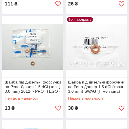
111
26
₴
₴
Топ продажів
Шайба під дизельні форсунки
Шайба під дизельні форсунки
на Рено Доккер 1.5 dCi (товщ.
на Рено Доккер 1.5 dCi (товщ.
3.0 mm) 2012-> PROTTEGO -
3.0 mm) SWAG (Німеччина)
98412J
60930253
Немає в наявності
Немає в наявності
13
38
₴
₴