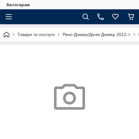
Автогараж
Товари та послуги
Рено Доккер/Дачія Доккер 2012->