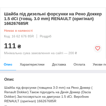
Шайба під дизельні форсунки на Рено Доккер
1.5 dCi (товщ. 3.0 mm) RENAULT (оригінал)
166267685R
Немає в наявності
Код: 16 62 676 85R
Роздріб
111
₴
Мінімальна сума замовлення на сайті — 200 ₴
Опис
Характеристики
Доставка
Оплата
Умови п
Опис
Шайба під форсунки (товщина 3.0 mm) на Рено Доккер (
Renault Dokker).Також підходить на Дачія Доккер (Dacia
Dokker).Застосовується на двигунах 1.5 dCi. Виробник
RENAULT (оригінал) 166267685R