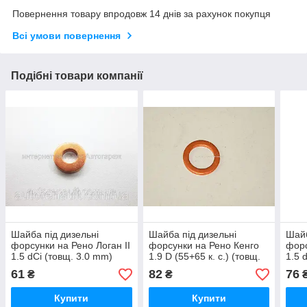
Повернення товару впродовж 14 днів за рахунок покупця
Всі умови повернення
Подібні товари компанії
Шайба під дизельні
Шайба під дизельні
Шайб
форсунки на Рено Логан II
форсунки на Рено Кенго
форс
1.5 dCi (товщ. 3.0 mm)
1.9 D (55+65 к. с.) (товщ.
1.5 
2012-> FEBI BILSTEIN
2.0 mm) RENAULT
VICT
61
82
76
₴
₴
(Німеччина) 30253
(оригінал) 7700690542
7063
Купити
Купити