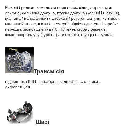
Ремені і ролики, комплекти поршневих кілець, прокладки
двигуна, сальники двигуна, втулки двигуна (корінні і шатунні),
клапана / направляючі / штовхачі / рокера, шатуни, колінвал,
масляний насос, шківи / шестерні, підвіска двигуна і коробки
передач, захист двигуна / КПП / генератора / ременів,
компресор надуву (турбіна) / елементи, щуп рівня масла
Трансмісія
підшипники КПП , шестерні і вали КПП , сальники ,
диференціал
Шасі