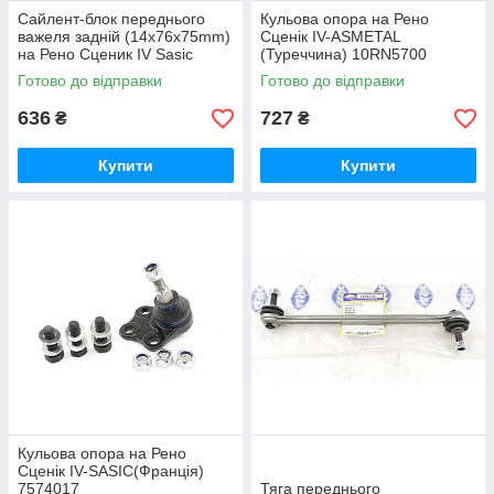
Сайлент-блок переднього
Кульова опора на Рено
важеля задній (14x76x75mm)
Сценік IV-ASMETAL
на Рено Сценик IV Sasic
(Туреччина) 10RN5700
(Франція) 2254022
Готово до відправки
Готово до відправки
636
727
₴
₴
Купити
Купити
Кульова опора на Рено
Сценік IV-SASIC(Франція)
7574017
Тяга переднього