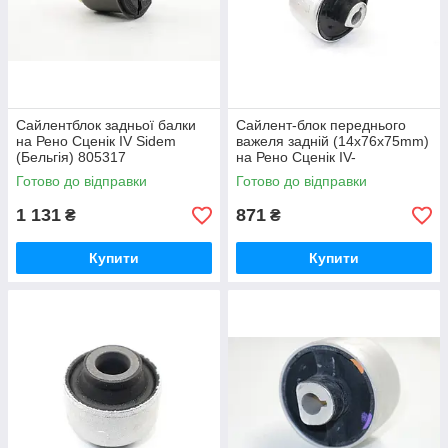
Сайлентблок задньої балки
Сайлент-блок переднього
на Рено Сценік IV Sidem
важеля задній (14x76x75mm)
(Бельгія) 805317
на Рено Сценік IV-
SIDEM(Бельгія) 805650
Готово до відправки
Готово до відправки
1 131
871
₴
₴
Купити
Купити