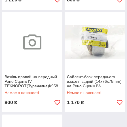
Важіль правий на передный
Сайлент-блок переднього
Рено Сценік IV-
важеля задній (14x76x75mm)
TEKNOROT(Туреччина)К958
на Рено Сценік IV-
MOOG(Німеччина)
Немає в наявності
Немає в наявності
RESB15616
800
1 170
₴
₴