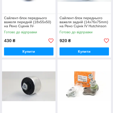
Сайлент-блок переднього
Сайлент-блок переднього
важеля передній (18x55x50)
важеля задній (14x76x75mm)
на Рено Сценік IV-
на Рено Сцінік IV Hutchinson
MOOG(Німеччина)
(Франція) 560624
Готово до відправки
Готово до відправки
RESB15540
430
920
₴
₴
Купити
Купити