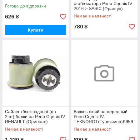
стабілізатора Рено Сценік IV
Готово до відправки
2016 > SASIC (Франція)
2304048v
626
Немає в наявності
₴
780
₴
Купити
Сайлентблок задньої (к-т
Важіль лівий на передный
2шт) балки на Рено Сценік IV
Рено Сценік IV-
RENAULT (Оригінал)
TEKNOROT(Туреччина)K959
550447517R
Немає в наявності
Немає в наявності
1 220
800
₴
₴