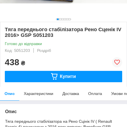
Тяга переднього стабілізатора Рено Сценік IV
2016> GSP S051203
Готово до відправки
Код: S051203
Роздріб
438
₴
Купити
Опис
Характеристики
Доставка
Оплата
Умови п
Опис
Тяга переднього стабілізатора на Рено Сцінік IV ( Renault
Scenic 4) починаючи з 2016 року випуску. Виробник GSP