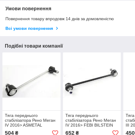
Умови повернення
Повернення товару впродовж 14 днів за домовленістю
Всі умови повернення
Подібні товари компанії
Тяга переднього
Тяга переднього
Тяга
стабілізатора Рено Меган
стабілізатора Рено Меган
стаб
IV 2016> ASMETAL
IV 2016> FEBI BILSTEIN
III 
(Туреччина) 26RN5700
(Німеччина) 172343
202
504
652
450
₴
₴