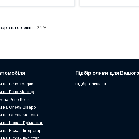
втомобіля
Підбір оливи для Вашого
и на Рено Трафік
Підбір оливи Elf
и на Рено Мастер
м на Рено Кенго
и на Опель Віваро
и на Опель Мовано
и на Ніссан Прімастар
и на Ніссан Інтерстар
и на Ніссан Кубістар