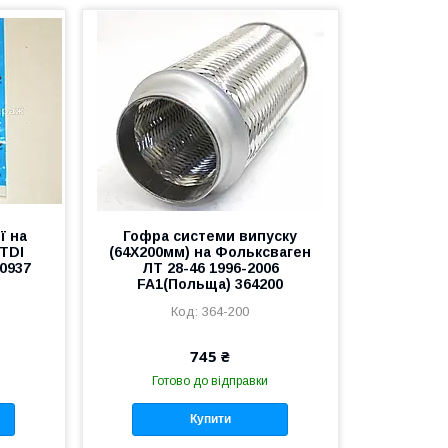
ї на
Гофра системи випуску
 TDI
(64Х200мм) на Фольксваген
0937
ЛТ 28-46 1996-2006
FA1(Польща) 364200
364-200
745 ₴
Готово до відправки
Купити