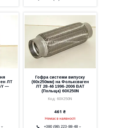
ння
Гофра системи випуску
ген ЛТ
(60х250мм) на Фольксваген
GY —
ЛТ 28-46 1996-2006 BAT
(Польща) 60X250N
60X250N
461 ₴
Немає в наявності
+380 (98) 223-88-48