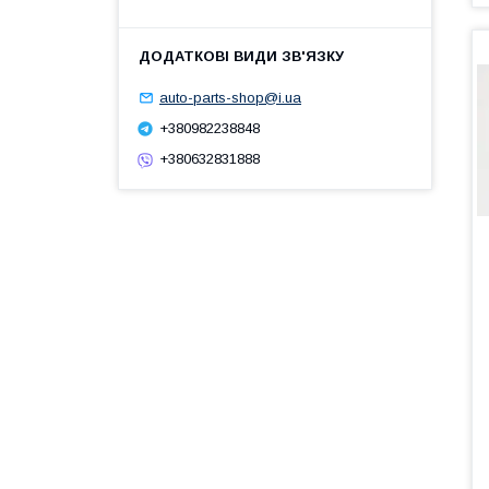
auto-parts-shop@i.ua
+380982238848
+380632831888