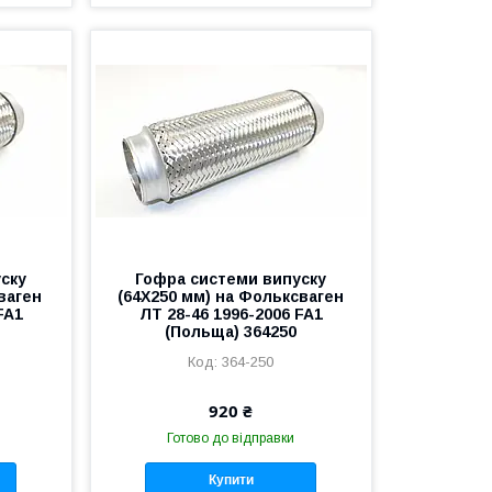
ску
Гофра системи випуску
ваген
(64X250 мм) на Фольксваген
FA1
ЛТ 28-46 1996-2006 FA1
(Польща) 364250
364-250
920 ₴
Готово до відправки
Купити