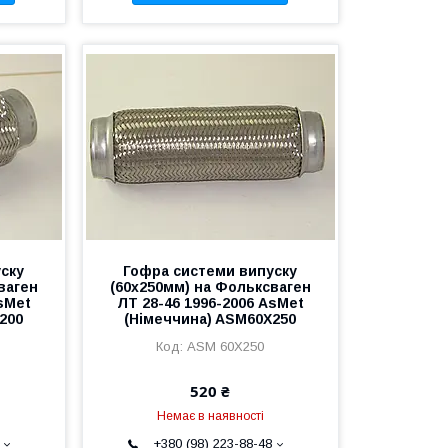
ску
Гофра системи випуску
ваген
(60х250мм) на Фольксваген
sMet
ЛТ 28-46 1996-2006 AsMet
200
(Німеччина) ASM60X250
ASM 60X250
520 ₴
Немає в наявності
+380 (98) 223-88-48