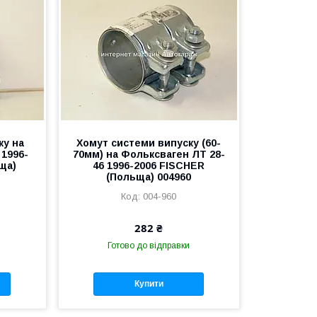
ку на
Хомут системи випуску (60-
 1996-
70мм) на Фольксваген ЛТ 28-
ща)
46 1996-2006 FISCHER
(Польща) 004960
004-960
282 ₴
Готово до відправки
Купити