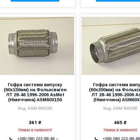
Гофра системи випуску
Гофра системи випу
(60х150мм) на Фольксваген
(60х200мм) на Фолькс
ЛТ 28-46 1996-2006 AsMet
ЛТ 28-46 1996-2006 A
(Німеччина) ASM60X150
(Німеччина) ASM60X
ASM 60X150
ASM 60X200
361 ₴
465 ₴
Немає в наявності
Немає в наявності
+380 (98) 223-88-48
+380 (98) 223-88-48