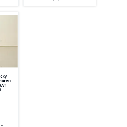
ску
ваген
BAT
N