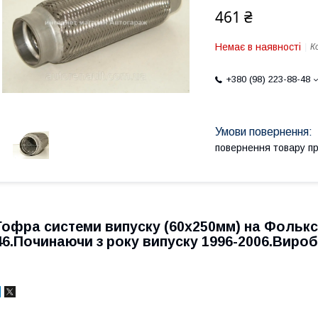
461 ₴
Немає в наявності
К
+380 (98) 223-88-48
повернення товару п
Гофра системи випуску (60х250мм) на Фолькс
46.Починаючи з року випуску 1996-2006.Виро