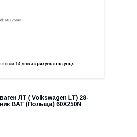
од:
60X250N
ротягом 14 днів
за рахунок покупця
ваген ЛТ (
Volkswagen LT
) 28-
бник BAT (Польща) 60X250N