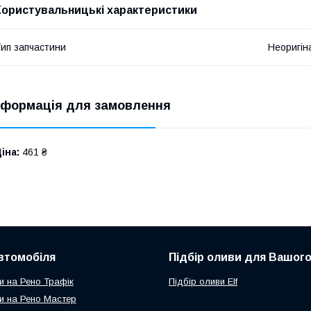
Користувальницькі характеристики
ип запчастини
Неоригін
нформація для замовлення
іна:
461 ₴
втомобіля
Підбір оливи для Вашого
и на Рено Трафік
Підбір оливи Elf
и на Рено Мастер