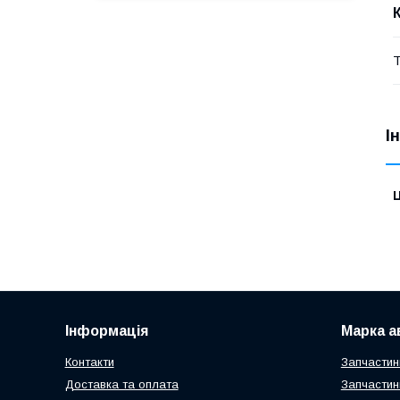
Т
І
Ц
Інформація
Марка а
Контакти
Запчастин
Доставка та оплата
Запчастин