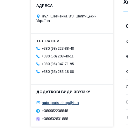
Х
вул. Шевченка 8/3, Шептицький,
Україна
К
+380 (98) 223-88-48
В
+380 (50) 208-40-11
+380 (96) 347-71-95
К
+380 (63) 283-18-88
С
auto-parts-shop@i.ua
+380982238848
Т
+380632831888