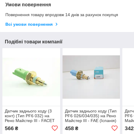
Умови повернення
Повернення товару впродовж 14 днів за рахунок покупця
Всі умови повернення
Подібні товари компанії
Датчик заднього ходу (3
Датчик заднього ходу (Тип
Датч
конт) (Тип PF6 032) на
PF6 026/034/035) на Рено
PF6 
Рено Майстер III - FACET
Майстер III - FAE (Іспанія)
Майс
(Італія) 7.6245
40999
by V
566
458
342
₴
₴
RS5