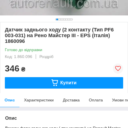
Датчик заднього ходу (2 контакту (Тип PF6
003-031) на Рено Майстер III - EPS (Італія)
1860096
Готово до відправки
Код: 1.860.096
Роздріб
346
₴
Купити
Опис
Характеристики
Доставка
Оплата
Умови п
Опис
Вмикач фари заднього ходу ( три контакту) на Renault Master