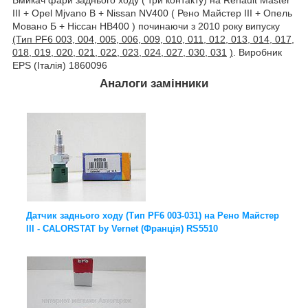
III + Opel Mjvano B + Nissan NV400 ( Рено Майстер III + Опель
Мовано Б + Ніссан НВ400 ) починаючи з 2010 року випуску
(Тип PF6 003, 004, 005, 006, 009, 010, 011, 012, 013, 014, 017,
018, 019, 020, 021, 022, 023, 024, 027, 030, 031
)
. Виробник
EPS (Італія) 1860096
Аналоги замінники
Датчик заднього ходу (Тип PF6 003-031) на Рено Майстер
III - CALORSTAT by Vernet (Франція) RS5510