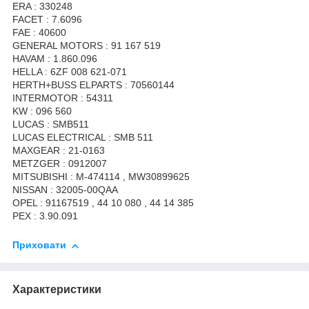
ERA : 330248
FACET : 7.6096
FAE : 40600
GENERAL MOTORS : 91 167 519
HAVAM : 1.860.096
HELLA : 6ZF 008 621-071
HERTH+BUSS ELPARTS : 70560144
INTERMOTOR : 54311
KW : 096 560
LUCAS : SMB511
LUCAS ELECTRICAL : SMB 511
MAXGEAR : 21-0163
METZGER : 0912007
MITSUBISHI : M-474114 , MW30899625
NISSAN : 32005-00QAA
OPEL : 91167519 , 44 10 080 , 44 14 385
PEX : 3.90.091
Приховати
Характеристики