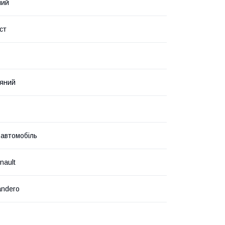
ний
ст
яний
 автомобіль
nault
andero