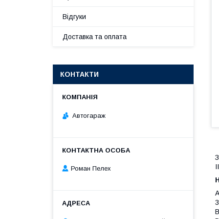
Відгуки
Доставка та оплата
КОНТАКТИ
Автогараж
З
I
Роман Пелех
A
3
B