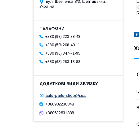
D
вул. Шевченка 8/3, Шептицький,
Україна
K
R
+380 (98) 223-88-48
+380 (50) 208-40-11
Х
+380 (96) 347-71-95
+380 (63) 283-18-88
К
auto-parts-shop@i.ua
+380982238848
В
+380632831888
К