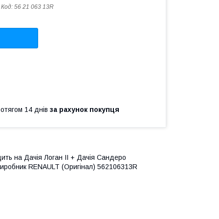
Код:
56 21 063 13R
ротягом 14 днів
за рахунок покупця
ить на Дачія Логан II + Дачія Сандеро
у.Виробник RENAULT (Оригінал) 562106313R