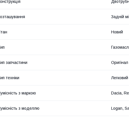
онструкція
Двотруб
озташування
Задній мі
Стан
Новий
ип
Газомасл
ип запчастини
Оригінал
ип техніки
Легковий
умісність з маркою
Dacia, Re
умісність з моделлю
Logan, S