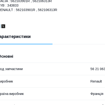
ACIA : 562103901R , 562106313R
YB : 343833
ENAULT : 562103901R , 562106313R
арактеристики
Основні
од запчастини
56 21 06
иробник
Renault
раїна виробник
Франція