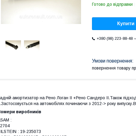
Готово до відправки
Купити
+380 (98) 223-88-48
повернення товару п
адній амортизатор на Рено Логан II +Рено Сандеро II.Також підход
I.Застосовується на автомобілях починаючи з 2012-> року випуск
Номери виробників
SAM :
2704
ILSTEIN : 19-235073