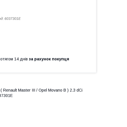
од:
6037301E
ротягом 14 днів
за рахунок покупця
 Renault Master III / Opel Movano B ) 2.3 dCi
037301E