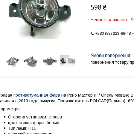
598 ₴
Немає в наявності
К
+380 (98) 223-88-48
повернення товару п
Правая
противотуманная фара
на Рено Мастер III / Опель Мовано В (
ачиная с 2010 года выпуска. Производитель POLCAR(Польша)- 6
Параметры
Сторона установки: справа
цвет стекла фары: белый
Тип ламп: H11