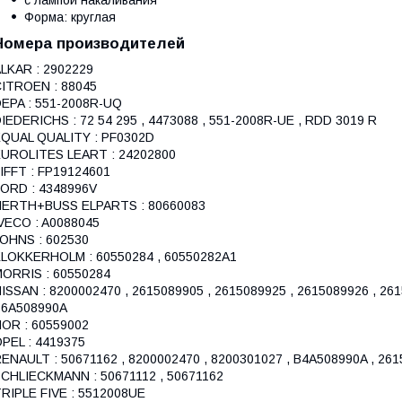
с лампой накаливания
Форма: круглая
Номера производителей
LKAR : 2902229
ITROEN : 88045
EPA : 551-2008R-UQ
IEDERICHS : 72 54 295 , 4473088 , 551-2008R-UE , RDD 3019 R
QUAL QUALITY : PF0302D
UROLITES LEART : 24202800
IFFT : FP19124601
ORD : 4348996V
HERTH+BUSS ELPARTS : 80660083
VECO : A0088045
OHNS : 602530
LOKKERHOLM : 60550284 , 60550282A1
ORRIS : 60550284
ISSAN : 8200002470 , 2615089905 , 2615089925 , 2615089926 , 26
B6A508990A
OR : 60559002
PEL : 4419375
ENAULT : 50671162 , 8200002470 , 8200301027 , B4A508990A , 26
CHLIECKMANN : 50671112 , 50671162
RIPLE FIVE : 5512008UE