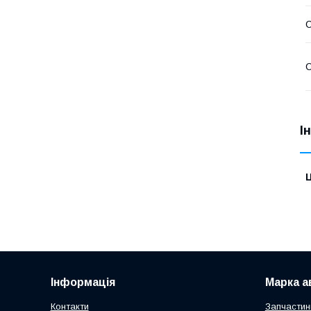
С
С
І
Ц
Інформація
Марка а
Контакти
Запчастин