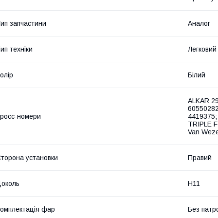
ип запчастини
Аналог
ип техніки
Легковий
олір
Білий
ALKAR 29
60550282
росс-номери
4419375;
TRIPLE F
Van Weze
торона установки
Правий
околь
H11
омплектація фар
Без патр