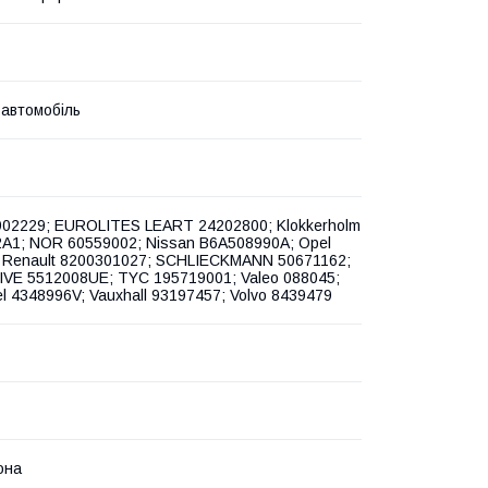
 автомобіль
02229; EUROLITES LEART 24202800; Klokkerholm
A1; NOR 60559002; Nissan B6A508990A; Opel
 Renault 8200301027; SCHLIECKMANN 50671162;
IVE 5512008UE; TYC 195719001; Valeo 088045;
l 4348996V; Vauxhall 93197457; Volvo 8439479
она