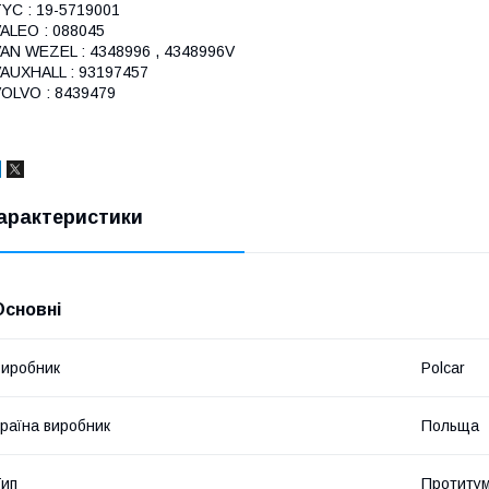
YC : 19-5719001
ALEO : 088045
AN WEZEL : 4348996 , 4348996V
AUXHALL : 93197457
OLVO : 8439479
арактеристики
Основні
иробник
Polcar
раїна виробник
Польща
ип
Протитум