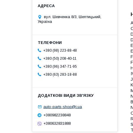
вул. Шевченка 8/3, Шептицький,
Україна
A
C
D
D
E
+380 (98) 223-88-48
E
F
+380 (50) 208-40-11
F
+380 (96) 347-71-95
I
+380 (63) 283-18-88
J
K
M
N
auto-parts-shop@i.ua
N
O
+380982238848
R
+380632831888
S
T