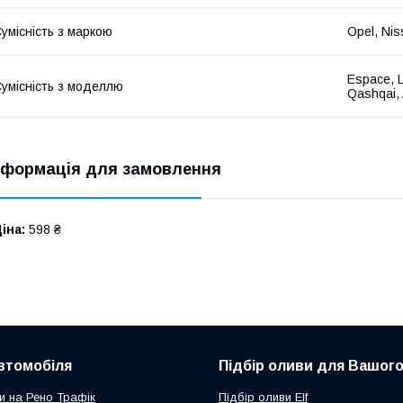
умісність з маркою
Opel, Nis
Espace, L
умісність з моделлю
Qashqai, 
нформація для замовлення
іна:
598 ₴
втомобіля
Підбір оливи для Вашого
и на Рено Трафік
Підбір оливи Elf