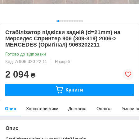
Стабілізатор підвіски задній (d=21mm) на
Мерседес Спринтер 906 (309-319) 2006->
MERCEDES (Оригінал) 9063202211
Готово до відправки
Код: A 906 320 22 11
Роздріб
2 094
₴
Купити
Опис
Характеристики
Доставка
Оплата
Умови п
Опис
Стабілізатор підвіски задній
(d=21mm)
в