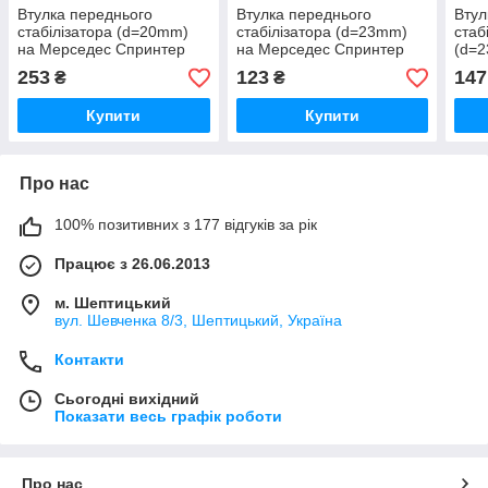
Втулка переднього
Втулка переднього
Втул
стабілізатора (d=20mm)
стабілізатора (d=23mm)
стаб
на Мерседес Спринтер
на Мерседес Спринтер
(d=2
906 2006-> Autotechteile
906 2006-> BC GUMA
Спри
253
123
147
₴
₴
(Німеччина) A3123
(Україна) BC1396
SOLG
Купити
Купити
Про нас
100% позитивних з 177 відгуків за рік
Працює з 26.06.2013
м. Шептицький
вул. Шевченка 8/3, Шептицький, Україна
Контакти
Сьогодні вихідний
Показати весь графік роботи
Про нас