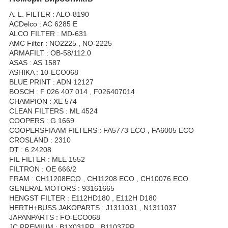
A. L. FILTER : ALO-8190
ACDelco : AC 6285 E
ALCO FILTER : MD-631
AMC Filter : NO2225 , NO-2225
ARMAFILT : OB-58/112.0
ASAS : AS 1587
ASHIKA : 10-ECO068
BLUE PRINT : ADN 12127
BOSCH : F 026 407 014 , F026407014
CHAMPION : XE 574
CLEAN FILTERS : ML 4524
COOPERS : G 1669
COOPERSFIAAM FILTERS : FA5773 ECO , FA6005 ECO
CROSLAND : 2310
DT : 6.24208
FIL FILTER : MLE 1552
FILTRON : OE 666/2
FRAM : CH11208ECO , CH11208 ECO , CH10076 ECO
GENERAL MOTORS : 93161665
HENGST FILTER : E112HD180 , E112H D180
HERTH+BUSS JAKOPARTS : J1311031 , N1311037
JAPANPARTS : FO-ECO068
JC PREMIUM : B1X031PR , B11037PR