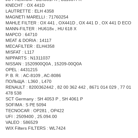
KNECHT : OX 441D
LAUTRETTE : ELH 4358
MAGNETI MARELLI : 71760254
MAHLE FILTER : OX 441 , OX441D , OX 441 D , OX 441 D ECO
MANN-FILTER : HU618x , HU 618 X
MAPCO : 64710
MEAT & DORIA : 14117
MECAFILTER : ELH4358
MISFAT : L117
NIPPARTS : N1311037
NISSAN : 1520900Q0A , 15209-00Q0A
OPEL : 4431215
P. B. R. : AC-8109 , AC-8086
ПОЛЬЩА : L360 , L470
RENAULT : 8200362442 , 82 00 362 442 , 8671 014 029 , 77 01
478 538
SCT Germany : SH 4053 P , SH 4061 P
SOFIMA : S PE 5094
TECNOCAR : OP281 , OP422
UFI : 2509400 , 25.094.00
VALEO : 586529
WIX Filters FILTERS : WL7424