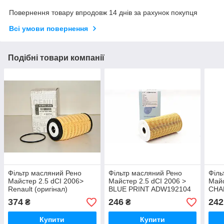
Повернення товару впродовж 14 днів за рахунок покупця
Всі умови повернення
Подібні товари компанії
Фільтр масляний Рено
Фільтр масляний Рено
Філь
Майстер 2.5 dCI 2006>
Майстер 2.5 dCI 2006 >
Майс
Renault (оригінал)
BLUE PRINT ADW192104
CHA
152093920R
374
246
242
₴
₴
Купити
Купити