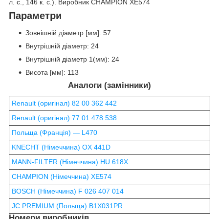
л. с., 146 к. с.). Виробник CHAMPION XE574
Параметри
Зовнішній діаметр [мм]: 57
Внутрішній діаметр: 24
Внутрішній діаметр 1(мм): 24
Висота [мм]: 113
Аналоги (замінники)
Renault (оригінал) 82 00 362 442
Renault (оригінал) 77 01 478 538
Польща (Франція) ― L470
KNECHT (Німеччина) OX 441D
MANN-FILTER (Німеччина) HU 618X
CHAMPION (Німеччина) XE574
BOSCH (Німеччина) F 026 407 014
JC PREMIUM (Польща) B1X031PR
Номери виробників