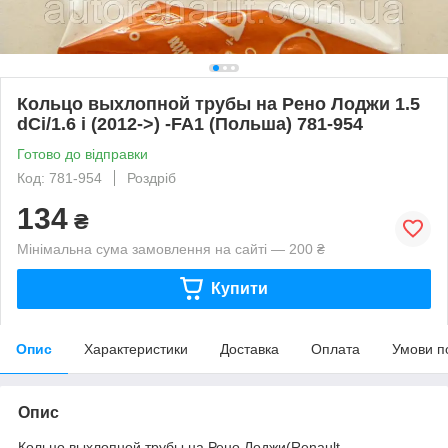
Кольцо выхлопной трубы на Рено Лоджи 1.5
dCi/1.6 i (2012->) -FA1 (Польша) 781-954
Готово до відправки
Код: 781-954
Роздріб
134
₴
Мінімальна сума замовлення на сайті — 200 ₴
Купити
Опис
Характеристики
Доставка
Оплата
Умови п
Опис
Кольцо выхлопной трубы на Рено Лоджи(Renault