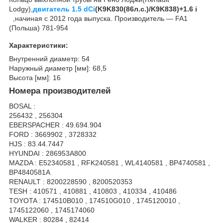
Lodgy),
двигатель
1.5 dCi
(K9K830(86л.с.)/K9K838)+1.6 i
,начиная с 2012 года выпуска. Производитель ― FA1
(Польша) 781-954
Характеристики:
Внутренний диаметр: 54
Наружный диаметр [мм]: 68,5
Высота [мм]: 16
Номера производителей
BOSAL :
256432 , 256304
EBERSPACHER : 49.694.904
FORD : 3669902 , 3728332
HJS : 83.44.7447
HYUNDAI : 286953A800
MAZDA : E52340581 , RFK240581 , WL4140581 , BP4740581 ,
BP4840581A
RENAULT : 8200228590 , 8200520353
TESH : 410571 , 410881 , 410803 , 410334 , 410486
TOYOTA : 174510B010 , 174510G010 , 1745120010 ,
1745122060 , 1745174060
WALKER : 80284 , 82414