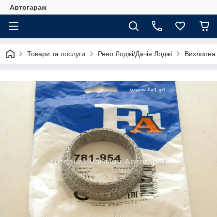
Автогараж
Товари та послуги
Рено Лоджі/Дачія Лоджі
Вихлопна