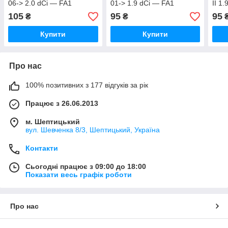
06-> 2.0 dCi — FA1
01-> 1.9 dCi — FA1
ІІ 1.
(Польща) 220916
(Польща) 220915
FA1 
105
95
95
₴
₴
Купити
Купити
Про нас
100% позитивних з 177 відгуків за рік
Працює з 26.06.2013
м. Шептицький
вул. Шевченка 8/3, Шептицький, Україна
Контакти
Сьогодні працює з 09:00 до 18:00
Показати весь графік роботи
Про нас