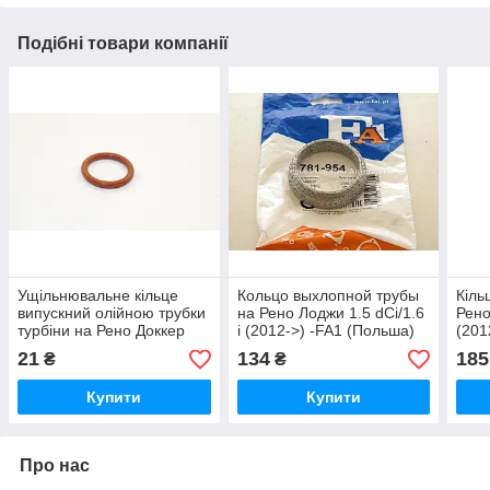
Подібні товари компанії
Ущільнювальне кільце
Кольцо выхлопной трубы
Кіль
випускний олійною трубки
на Рено Лоджи 1.5 dCi/1.6
Рено
турбіни на Рено Доккер
i (2012->) -FA1 (Польша)
(201
1.5 dCi 13-> FA1 (Польща)
781-954
256
21
134
185
₴
₴
076.336.100
Купити
Купити
Про нас