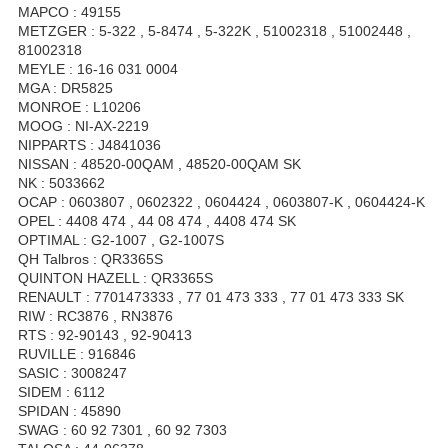
MAPCO : 49155
METZGER : 5-322 , 5-8474 , 5-322K , 51002318 , 51002448 ,
81002318
MEYLE : 16-16 031 0004
MGA : DR5825
MONROE : L10206
MOOG : NI-AX-2219
NIPPARTS : J4841036
NISSAN : 48520-00QAM , 48520-00QAM SK
NK : 5033662
OCAP : 0603807 , 0602322 , 0604424 , 0603807-K , 0604424-K
OPEL : 4408 474 , 44 08 474 , 4408 474 SK
OPTIMAL : G2-1007 , G2-1007S
QH Talbros : QR3365S
QUINTON HAZELL : QR3365S
RENAULT : 7701473333 , 77 01 473 333 , 77 01 473 333 SK
RIW : RC3876 , RN3876
RTS : 92-90143 , 92-90413
RUVILLE : 916846
SASIC : 3008247
SIDEM : 6112
SPIDAN : 45890
SWAG : 60 92 7301 , 60 92 7303