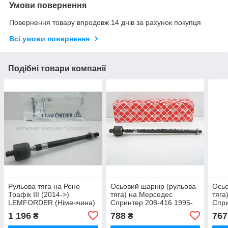
Умови повернення
Повернення товару впродовж 14 днів за рахунок покупця
Всі умови повернення
Подібні товари компанії
Рульова тяга на Рено
Осьовий шарнір (рульова
Осьо
Трафік III (2014->)
тяга) на Мерседес
тяга
LEMFORDER (Німеччина)
Спринтер 208-416 1995-
Спри
30682 01
2006 FEBI BILSTEIN
2006
1 196
788
767
₴
₴
(Німеччина) 12198
(Нім