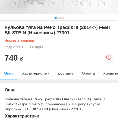
Рульова тяга на Рено Трафік III (2014->) FEBI
BILSTEIN (Німеччина) 27301
Немає в наявності
Код: 27301
Роздріб
740
₴
Опис
Характеристики
Доставка
Оплата
Умови п
Опис
Рульова тяга на Рено Трафік III / Опель Віваро B ( Renault
Trafic 3 / Opel Vivaro B) починаючи з 2014 року випуску.
Виробник FEBI BILSTEIN (Німеччина) 27301
Характеристики