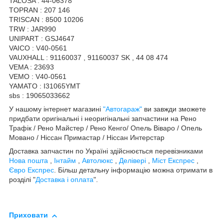
TALOSA : 44-06378
TOPRAN : 207 146
TRISCAN : 8500 10206
TRW : JAR990
UNIPART : GSJ4647
VAICO : V40-0561
VAUXHALL : 91160037 , 91160037 SK , 44 08 474
VEMA : 23693
VEMO : V40-0561
YAMATO : I31065YMT
sbs : 19065033662
У нашому інтернет магазині
"Автогараж"
ви завжди зможете
придбати оригінальні і неоригінальні запчастини на Рено
Трафік / Рено Майстер / Рено Кенго/ Опель Віваро / Опель
Мовано / Ніссан Примастар / Ніссан Интерстар
Доставка запчастин по Україні здійснюється перевізниками
Нова пошта
,
Інтайм
,
Автолюкс
,
Делівері
,
Міст Експрес
,
Євро Експрес
. Більш детальну інформацію можна отримати в
розділі "
Доставка і оплата
".
Приховати