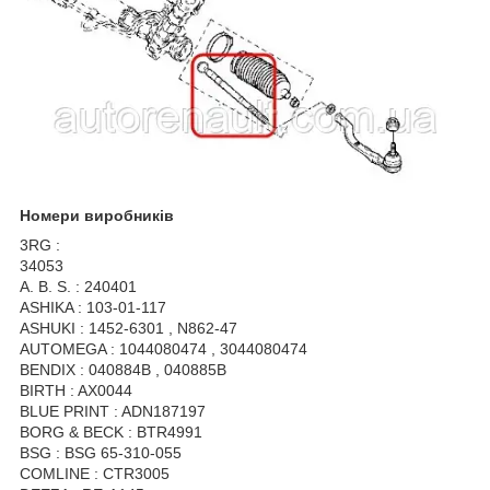
Номери виробників
3RG :
34053
A. B. S. : 240401
ASHIKA : 103-01-117
ASHUKI : 1452-6301 , N862-47
AUTOMEGA : 1044080474 , 3044080474
BENDIX : 040884B , 040885B
BIRTH : AX0044
BLUE PRINT : ADN187197
BORG & BECK : BTR4991
BSG : BSG 65-310-055
COMLINE : CTR3005