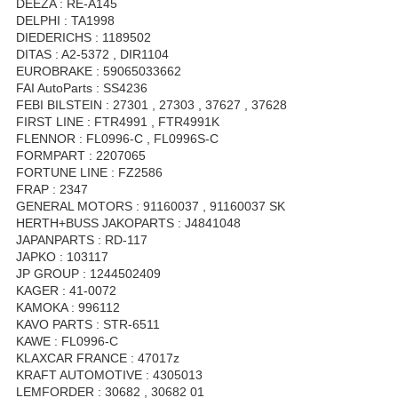
DEEZA : RE-A145
DELPHI : TA1998
DIEDERICHS : 1189502
DITAS : A2-5372 , DIR1104
EUROBRAKE : 59065033662
FAI AutoParts : SS4236
FEBI BILSTEIN : 27301 , 27303 , 37627 , 37628
FIRST LINE : FTR4991 , FTR4991K
FLENNOR : FL0996-C , FL0996S-C
FORMPART : 2207065
FORTUNE LINE : FZ2586
FRAP : 2347
GENERAL MOTORS : 91160037 , 91160037 SK
HERTH+BUSS JAKOPARTS : J4841048
JAPANPARTS : RD-117
JAPKO : 103117
JP GROUP : 1244502409
KAGER : 41-0072
KAMOKA : 996112
KAVO PARTS : STR-6511
KAWE : FL0996-C
KLAXCAR FRANCE : 47017z
KRAFT AUTOMOTIVE : 4305013
LEMFORDER : 30682 , 30682 01