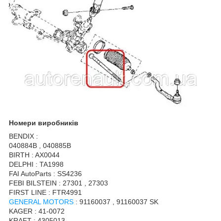
Номери виробників
BENDIX :
040884B , 040885B
BIRTH : AX0044
DELPHI : TA1998
FAI AutoParts : SS4236
FEBI BILSTEIN : 27301 , 27303
FIRST LINE : FTR4991
GENERAL MOTORS
: 91160037 , 91160037 SK
KAGER : 41-0072
KRAFT : 4305013