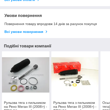
Умови повернення
Повернення товару впродовж 14 днів за рахунок покупця
Всі умови повернення
Подібні товари компанії
Рульова тяга з пильником
Рульова тяга з пильником
Осьо
на Рено Меган III (2008>) -
на Рено Меган III (2008>) -
тяга