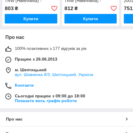
TRW (Німеччина) -
TRW (Німеччина) -
200
JAR1030
JAR1014
(Нім
803
812
751
₴
₴
Купити
Купити
Про нас
100% позитивних з 177 відгуків за рік
Працює з 26.06.2013
м. Шептицький
вул. Шевченка 8/3, Шептицький, Україна
Контакти
Сьогодні працює з 09:00 до 18:00
Показати весь графік роботи
Про нас