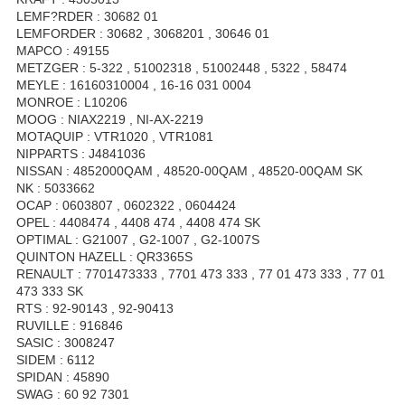
LEMF?RDER : 30682 01
LEMFORDER : 30682 , 3068201 , 30646 01
MAPCO : 49155
METZGER : 5-322 , 51002318 , 51002448 , 5322 , 58474
MEYLE : 16160310004 , 16-16 031 0004
MONROE : L10206
MOOG : NIAX2219 , NI-AX-2219
MOTAQUIP : VTR1020 , VTR1081
NIPPARTS : J4841036
NISSAN : 4852000QAM , 48520-00QAM , 48520-00QAM SK
NK : 5033662
OCAP : 0603807 , 0602322 , 0604424
OPEL : 4408474 , 4408 474 , 4408 474 SK
OPTIMAL : G21007 , G2-1007 , G2-1007S
QUINTON HAZELL : QR3365S
RENAULT : 7701473333 , 7701 473 333 , 77 01 473 333 , 77 01
473 333 SK
RTS : 92-90143 , 92-90413
RUVILLE : 916846
SASIC : 3008247
SIDEM : 6112
SPIDAN : 45890
SWAG : 60 92 7301