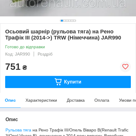
Осьовий шарнір (рульова тяга) на Рено
Трафік III (2014->) TRW (Німеччина) JAR990
Готово до відправки
Код: JAR990
Роздріб
751
₴
Купити
Опис
Характеристики
Доставка
Оплата
Умови п
Опис
Рульова тяга
на Рено Трафік III/Опель Віваро В(Renault Trafic
3/Opel Vivaro B), починаючи з 2014 року випуску. Виробник