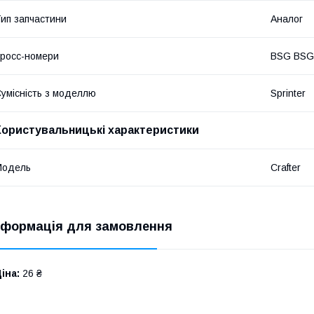
ип запчастини
Аналог
росс-номери
BSG BSG
умісність з моделлю
Sprinter
Користувальницькі характеристики
Мoдель
Crafter
нформація для замовлення
іна:
26 ₴