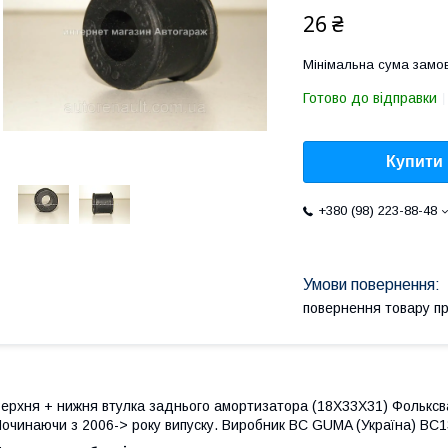
26 ₴
Мінімальна сума замов
Готово до відправки
Купити
+380 (98) 223-88-48
повернення товару п
ерхня + нижня втулка заднього амортизатора (18X33X31) Фольксваг
очинаючи з 2006-> року випуску. Виробник BC GUMA (Україна) BC