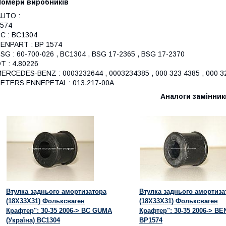
Номери виробників
UTO :
574
C : BC1304
ENPART : BP 1574
SG : 60-700-026 , BC1304 , BSG 17-2365 , BSG 17-2370
T : 4.80226
ERCEDES-BENZ : 0003232644 , 0003234385 , 000 323 4385 , 000 32
ETERS ENNEPETAL : 013.217-00A
Аналоги замінник
Втулка заднього амортизатора
Втулка заднього амортиза
(18X33X31) Фольксваген
(18X33X31) Фольксваген
Крафтер": 30-35 2006-> BC GUMA
Крафтер": 30-35 2006-> BE
(Україна) BC1304
BP1574