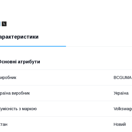
арактеристики
Основні атрибути
иробник
BCGUMA
раїна виробник
Україна
умісність з маркою
Volkswag
Стан
Новий