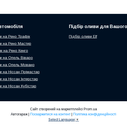
втомобіля
Підбір оливи для Вашого
и на Рено Трафік
Підбір оливи Elf
и на Рено Мастер
м на Рено Кенго
и на Опель Віваро
и на Опель Мовано
и на Ніссан Прімастар
и на Ніссан Інтерстар
и на Ніссан Кубістар
Сайт створений на маркетплейсі
Prom.ua
Автогараж |
Поскаржитися на контент
|
Політика конфіденційності
Select Language
▼