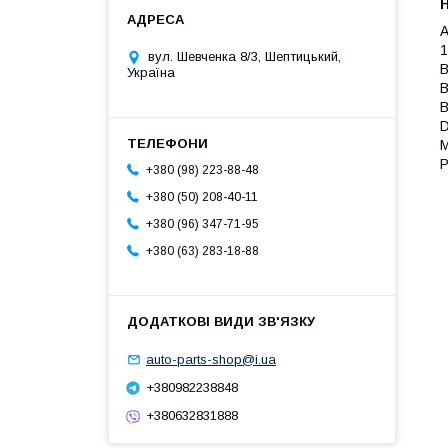
A
1
вул. Шевченка 8/3, Шептицький,
B
Україна
B
B
D
M
P
+380 (98) 223-88-48
+380 (50) 208-40-11
+380 (96) 347-71-95
+380 (63) 283-18-88
auto-parts-shop@i.ua
+380982238848
+380632831888