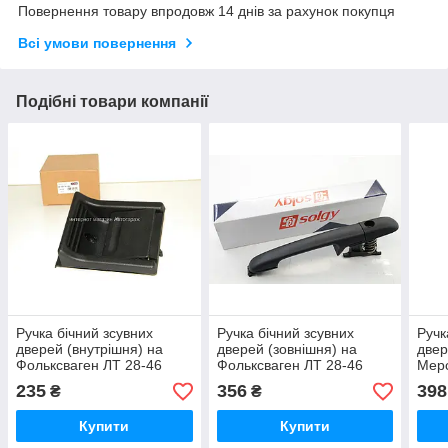
Повернення товару впродовж 14 днів за рахунок покупця
Всі умови повернення
Подібні товари компанії
Ручка бічний зсувних
Ручка бічний зсувних
Ручк
дверей (внутрішня) на
дверей (зовнішня) на
двер
Фольксваген ЛТ 28-46
Фольксваген ЛТ 28-46
Мерс
1995-2006 MAXGEAR -
1996-2006 SOLGY
416 
235
356
398
₴
₴
9017601361/MG
(Іспанія) 305013.
AUT
(Нім
Купити
Купити