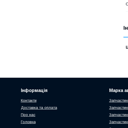
С
І
Ц
Інформація
Марка а
Контакти
Запчастин
Доставка та оплата
Запчастин
Про нас
Запчастин
Головна
Запчастин