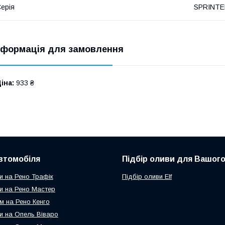
ерія
SPRINTER
нформація для замовлення
іна:
933 ₴
втомобіля
Підбір оливи для Вашого
и на Рено Трафік
Підбір оливи Elf
и на Рено Мастер
м на Рено Кенго
и на Опель Віваро