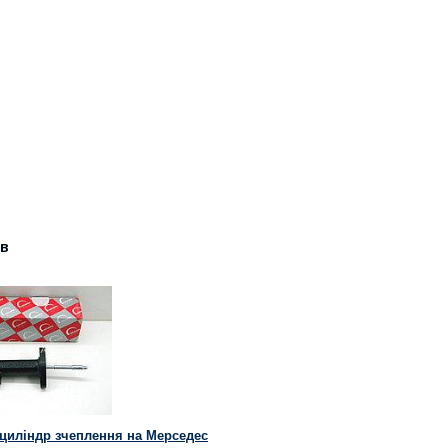
ів
циліндр зчеплення на Мерседес