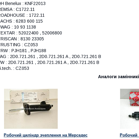
H Benelux : KNF22013
EMSA : C1722.11
OADHOUSE : 1722.11
ACHS : 6283 600 115
WAG : 10 93 1138
EXTAR : 52022400 , 52006800
RISCAN : 8130 23305
TRUSTING : CZ053
RW : PJH181 , PJH188
AG : 2D0.721.261 , 2D0.721.261 A , 2D0.721.261 B
W : 2D0.721.261 , 2D0.721.261 A , 2D0.721.261 B
ri.tech. : CZ053
Аналоги замінник
Робочий циліндр зчеплення на Мерседес
Робочий 