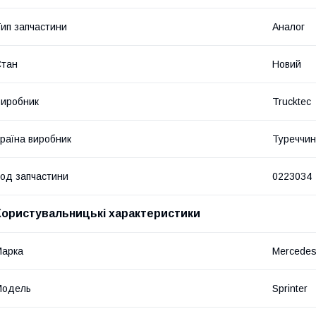
ип запчастини
Аналог
Стан
Новий
иробник
Trucktec
раїна виробник
Туреччи
од запчастини
0223034
Користувальницькі характеристики
Марка
Mercede
Модель
Sprinter