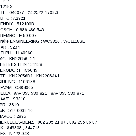
. B. S. :
41215X
TE : 040077 , 24.2522-1703.3
UTO : A2921
ENDIX : 512100B
OSCH : 0 986 486 546
REMBO : E 50 007
rake ENGINEERING : WC3810 , WC1118BE
AR : 9234
ELPHI : LL40060
AG : KN22056.D.1
EBI BILSTEIN : 31138
FERODO : FHC6045
TE : KN22056D1 , KN22064A1
IRLING : 1106188
AVAM : CS04665
ELLA : 8AF 355 580-821 , 8AF 355 580-871
AWE : S3810
PR : 3810
uK : 512 0038 10
APCO : 2895
ERCEDES-BENZ : 002 295 21 07 , 002 295 06 07
K : 843308 , 844718
EX : NZ22.043