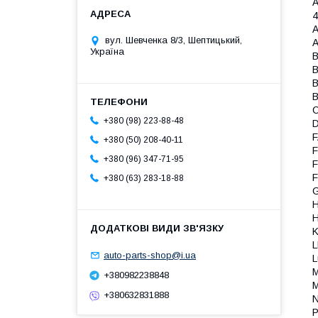
A
A
вул. Шевченка 8/3, Шептицький,
A
Україна
B
B
B
B
C
+380 (98) 223-88-48
D
F
+380 (50) 208-40-11
F
+380 (96) 347-71-95
F
+380 (63) 283-18-88
G
H
H
K
L
auto-parts-shop@i.ua
L
M
+380982238848
M
+380632831888
N
P