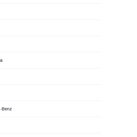
на
s-Benz