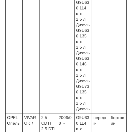
G9U63
0 114
к. с.
2.5 л.
Дизель
G9U63
0 135
к. с.
2.5 л.
Дизель
G9U63
0 146
к. с.
2.5 л.
Дизель
G9U73
0 135
к. с.
2.5 л.
Дизель
OPEL
VIVAR
2.5
2006/0
G9U63
передн
бортов
Опель
O c /
CDTI
8 -
0 114
ій
ий
2.5 DTi
к. с.