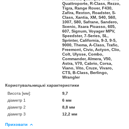
Quattroporte, R-Class, Rezzo,
Tigra, Range Rover, F430,
Zafira, Rexton, Roadster, S-
Class, Xantia, XM, S40, S60,
1007, S80, Safrane, Sandero,
Scenic, Xsara Picasso, 605,
607, Signum, Voyager MPV,
Speedster, 7-Series, SL,
Sprinter, California, 9-3, 9-5,
9000, Thema, A-Class, Trafic,
Freemont, Civic, Actyon, Clio,
Colt, Ulysse, Combo,
Commander, Almera, V50,
Astra, V70, Cabrio, Corsa,
Viano, Vito, Cruze, Vivaro,
CTS, B-Class, Berlingo,
Wrangler
Користувальницькі характеристики
Висота [мм]:
9,7
діаметр 1
6 мм
діаметр 2
8,8 мм
діаметр 3
12,2 мм
Приховати