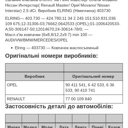
Ніссан Интерстар( Renault Master/ Opel Movano/ Nissan
Interstar) 2.5 dCi. Виробник ELRING (Німеччина) 403730
ELRING― 403.730 ― 424.780;11 34 2 245 151;510.831;036
109 675;12-31306-03;76662;0642533 (OPEL);01-1006420533-
A;50-306147-50;12014670;24-30614-78/0; ―
Масл.з'їм.ковпачки (6x8,8/12,2x9.7) min 100 ―
AUDI/VW/BMW/MERCEDES/OPEL
Elring ― 403730 ― Ковпачок маслосъемный
Оригінальні номери виробників:
Виробник
Оригінальний номер
OPEL
90 411 541, 6 42 533, 6 36
533, 90 410 741
RENAULT
77 00 109 840
Застосовність деталі до автомобілів:
Марка
Модел
Моди
Дата
Двигу
Приві
Кузов