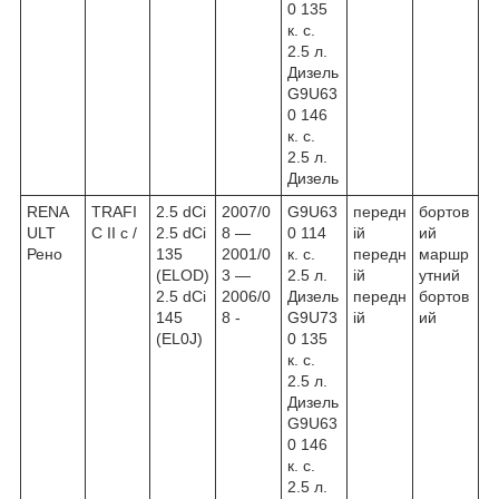
0 135
к. с.
2.5 л.
Дизель
G9U63
0 146
к. с.
2.5 л.
Дизель
RENA
TRAFI
2.5 dCi
2007/0
G9U63
передн
бортов
ULT
C II c /
2.5 dCi
8 ―
0 114
ій
ий
Рено
135
2001/0
к. с.
передн
маршр
(ELOD)
3 ―
2.5 л.
ій
утний
2.5 dCi
2006/0
Дизель
передн
бортов
145
8 -
G9U73
ій
ий
(EL0J)
0 135
к. с.
2.5 л.
Дизель
G9U63
0 146
к. с.
2.5 л.