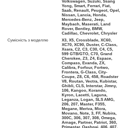
Volkswagen, Suzuki, Ssang
Yong, Smart, Ferrari, Fiat,
Saab, Renault, Peugeot, Opel,
Nissan, Lancia, Honda,
Mercedes-Benz, Jeep,
Maybach, Maserati, Land
Rover, Bentley, BMW,
Cadillac, Chevrolet, Chrysler
Сумісність з моделлю
X3, X5, Crossblade, XC60,
XC70, XC90, Duster, C-Class,
Xsara, C2, C3, C30, C4, C5,
599 GTB/GTO, C70, Grand
Cherokee, Z3, Z4, Espace,
Compass, Evanda, ZX,
Calibra, Forfour, Fortwo,
Frontera, G-Class, City-
Coupe, Z8, C6, 458, Roadster
V8, Routan, Vectra, Kubistar,
Ghibli, CLS, Interstar, Jimny,
106, Kangoo, Korando,
Kyron, Lacetti, Laguna,
Leganza, Logan, SLS AMG,
206, 207, Master, F355,
Megane, Meriva, Micra,
Movano, Note, 3, FF, Nubira,
300C, 306, 307, 308, Omega,
Arnage, Partner, Patriot, 360,
Primastar, Qashqai, 406, 407,