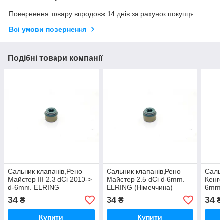
Повернення товару впродовж 14 днів за рахунок покупця
Всі умови повернення
Подібні товари компанії
Сальник клапанів,Рено
Сальник клапанів,Рено
Саль
Майстер III 2.3 dCi 2010->
Майстер 2.5 dCi d-6mm.
Кенг
d-6mm. ELRING
ELRING (Німеччина)
6mm.
(Німеччина) 403730
403730
403
34
34
34
₴
₴
Купити
Купити