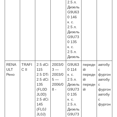
2.5 л.
Дизель
G9U63
0 146
к. с.
2.5 л.
Дизель
G9U73
0 135
к. с.
2.5 л.
Дизель
RENA
TRAFI
2.5 dCi
2003/0
G9U63
передн
автобу
ULT
C II
115
3 ―
0 114
ій
с
Рено
2.5 DTi
2003/0
к. с.
передн
фургон
2.5 dCi
5 ―
2.5 л.
ій
автобу
135
2006/0
Дизель
передн
с
(FL0D
8 -
G9U73
ій
фургон
JL0D)
0 135
автобу
2.5 dCi
к. с.
с
145
2.5 л.
фургон
(FL0J
Дизель
JL0J)
G9U73