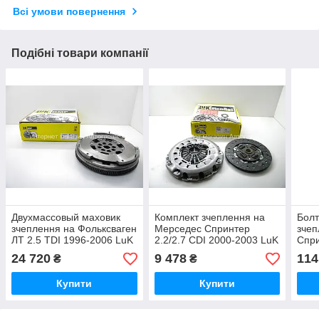
Всі умови повернення
Подібні товари компанії
Двухмассовый маховик
Комплект зчеплення на
Болт
зчеплення на Фольксваген
Мерседес Спринтер
зчеп
ЛТ 2.5 TDI 1996-2006 LuK
2.2/2.7 CDI 2000-2003 LuK
Спри
(Німеччина) 415019110
(Німеччина) 624314809
2000
24 720
9 478
114
₴
₴
— N
Купити
Купити