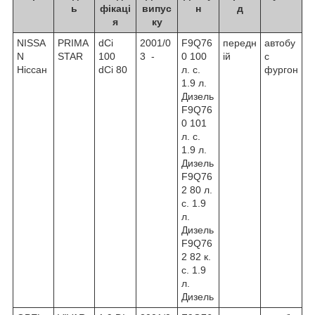
ь
фікаці
випус
н
д
я
ку
NISSA
PRIMA
dCi
2001/0
F9Q76
передн
автобу
N
STAR
100
3 -
0 100
ій
с
Ніссан
dCi 80
л. с.
фургон
1.9 л.
Дизель
F9Q76
0 101
л. с.
1.9 л.
Дизель
F9Q76
2 80 л.
с. 1.9
л.
Дизель
F9Q76
2 82 к.
с. 1.9
л.
Дизель