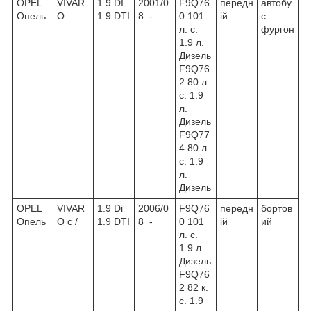
OPEL
VIVAR
1.9 DI
2001/0
F9Q76
передн
автобу
Опель
O
1.9 DTI
8 -
0 101
ій
с
л. с.
фургон
1.9 л.
Дизель
F9Q76
2 80 л.
с. 1.9
л.
Дизель
F9Q77
4 80 л.
с. 1.9
л.
Дизель
OPEL
VIVAR
1.9 Di
2006/0
F9Q76
передн
бортов
Опель
O c /
1.9 DTI
8 -
0 101
ій
ий
л. с.
1.9 л.
Дизель
F9Q76
2 82 к.
с. 1.9