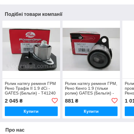
Подібні товари компанії
Ролик натягу ременя ГРМ
Ролик натягу ременя ГРМ,
Роли
Рено Трафік II 1.9 dCi -
Рено Кенго 1.9 (тільки
пров
GATES (Бельгія) - T41240
ролик) GATES (Бельгія) -
Рено
T41157
(Нім
2 045
881
1 0
₴
₴
Купити
Купити
Про нас