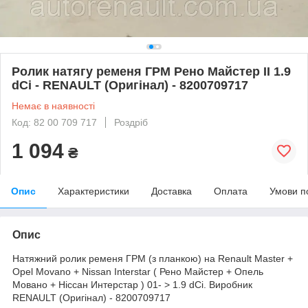
Ролик натягу ременя ГРМ Рено Майстер II 1.9
dCi - RENAULT (Оригінал) - 8200709717
Немає в наявності
Код: 82 00 709 717
Роздріб
1 094
₴
Опис
Характеристики
Доставка
Оплата
Умови п
Опис
Натяжний ролик ременя ГРМ (з планкою) на Renault Master +
Opel Movano + Nissan Interstar ( Рено Майстер + Опель
Мовано + Ніссан Интерстар ) 01- > 1.9 dCi. Виробник
RENAULT (Оригінал) - 8200709717