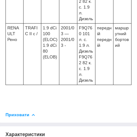
2 82 к.
с. 1.9
л.
Дизель
RENA
TRAFI
1.9 dCi
2001/0
F9Q76
передн
маршр
ULT
C II c /
100
3 ―
0 101
ій
утний
Рено
(ELOC)
2001/0
л. с.
передн
бортов
1.9 dCi
3 -
1.9 л.
ій
ий
80
Дизель
(ELOB)
F9Q76
2 82 к.
с. 1.9
л.
Дизель
Приховати
Характеристики