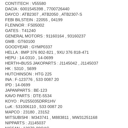
CONTITECH : V55580
DACIA : 6001545398 , 7700726440
DAYCO : ATB2307 , ATB2050 , ATB2307-S
FEBI BILSTEIN : 22055 , 04199
FLENNOR : FS05002
GATES : T41240
GENERAL MOTORS : 91160164 , 93160237
GMB : GT60100
GOODYEAR : GYMP0337
HELLA : 8MP 376 802-821 , 9XU 376 818-471
HEPU : 14-0310 , 14-0699
HERTH+BUSS JAKOPARTS : J1145042 , J1145037
HK : S310 , S699
HUTCHINSON : HTG 225
INA : F-123776 , 533 0087 20
IPD : 14-0699
JAPANPARTS : BE-123
KAVO PARTS : DTE-5534
KOYO : PU255035DRR1HV
LuK : 531006110 , 533 0087 20
MAPCO : 23180 , 23152
MITSUBISHI : M343741 , M883811 , MW31251168
NIPPARTS : J1145037