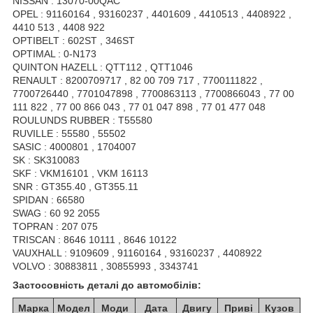
NISSAN : 13070-00QAC
OPEL : 91160164 , 93160237 , 4401609 , 4410513 , 4408922 ,
4410 513 , 4408 922
OPTIBELT : 602ST , 346ST
OPTIMAL : 0-N173
QUINTON HAZELL : QTT112 , QTT1046
RENAULT : 8200709717 , 82 00 709 717 , 7700111822 ,
7700726440 , 7701047898 , 7700863113 , 7700866043 , 77 00
111 822 , 77 00 866 043 , 77 01 047 898 , 77 01 477 048
ROULUNDS RUBBER : T55580
RUVILLE : 55580 , 55502
SASIC : 4000801 , 1704007
SK : SK310083
SKF : VKM16101 , VKM 16113
SNR : GT355.40 , GT355.11
SPIDAN : 66580
SWAG : 60 92 2055
TOPRAN : 207 075
TRISCAN : 8646 10111 , 8646 10122
VAUXHALL : 9109609 , 91160164 , 93160237 , 4408922
VOLVO : 30883811 , 30855993 , 3343741
Застосовність деталі до автомобілів:
Марка
Модел
Моди
Дата
Двигу
Приві
Кузов