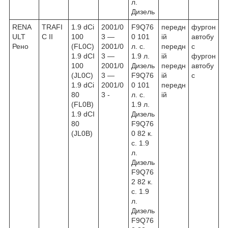
л.
Дизель
RENA
TRAFI
1.9 dCi
2001/0
F9Q76
передн
фургон
ULT
C II
100
3 ―
0 101
ій
автобу
Рено
(FL0C)
2001/0
л. с.
передн
с
1.9 dCI
3 ―
1.9 л.
ій
фургон
100
2001/0
Дизель
передн
автобу
(JL0C)
3 ―
F9Q76
ій
с
1.9 dCi
2001/0
0 101
передн
80
3 -
л. с.
ій
(FL0B)
1.9 л.
1.9 dCI
Дизель
80
F9Q76
(JL0B)
0 82 к.
с. 1.9
л.
Дизель
F9Q76
2 82 к.
с. 1.9
л.
Дизель
F9Q76