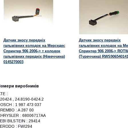
Датчик зносу передніх
Датчик зносу передніх
гальмівних колодок на Мерседес
гальмівних колодок на М
Спринтер 906 2006-> т колодок
Спринтер 906 2006-> ROT
гальмівних передніх (Німеччина)
(Туреччина) RWS90654014
0145270003
Номери виробників
TE :
20424 , 24.8190-0424.2
OSCH : 1 987 473 037
REMBO : A 287 00
HRYSLER : 68006717AA
EBI BILSTEIN : 29414
ERODO : FWI294