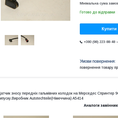
Мінімальна сума замов
Готово до відправки
Купити
+380 (98) 223-88-48
повернення товару п
атчик зносу передніх гальмівних колодок на Мерседес Спринтер 90
ипуску.Виробник Autotechteile(Німеччина) A5414
Аналоги замінник