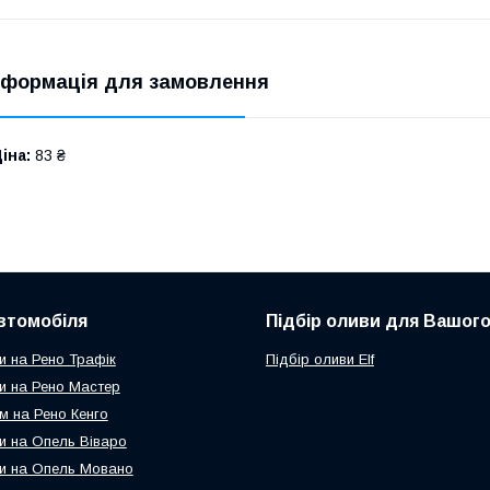
нформація для замовлення
іна:
83 ₴
втомобіля
Підбір оливи для Вашого
и на Рено Трафік
Підбір оливи Elf
и на Рено Мастер
м на Рено Кенго
и на Опель Віваро
и на Опель Мовано