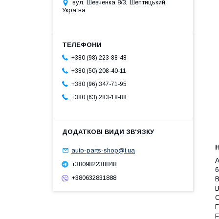
вул. Шевченка 8/3, Шептицький,
Україна
+380 (98) 223-88-48
+380 (50) 208-40-11
+380 (96) 347-71-95
+380 (63) 283-18-88
auto-parts-shop@i.ua
A
+380982238848
6
+380632831888
B
B
C
F
F