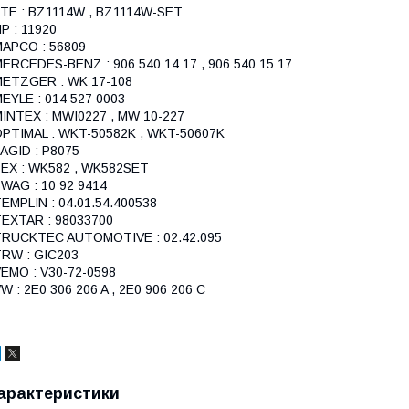
TE : BZ1114W , BZ1114W-SET
P : 11920
APCO : 56809
ERCEDES-BENZ : 906 540 14 17 , 906 540 15 17
METZGER : WK 17-108
EYLE : 014 527 0003
INTEX : MWI0227 , MW 10-227
PTIMAL : WKT-50582K , WKT-50607K
AGID : P8075
EX : WK582 , WK582SET
WAG : 10 92 9414
EMPLIN : 04.01.54.400538
EXTAR : 98033700
TRUCKTEC AUTOMOTIVE : 02.42.095
RW : GIC203
EMO : V30-72-0598
W : 2E0 306 206 A , 2E0 906 206 C
арактеристики