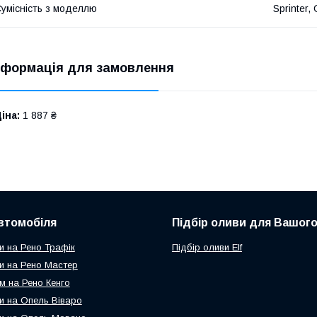
умісність з моделлю
Sprinter, 
нформація для замовлення
іна:
1 887 ₴
втомобіля
Підбір оливи для Вашого
и на Рено Трафік
Підбір оливи Elf
и на Рено Мастер
м на Рено Кенго
и на Опель Віваро