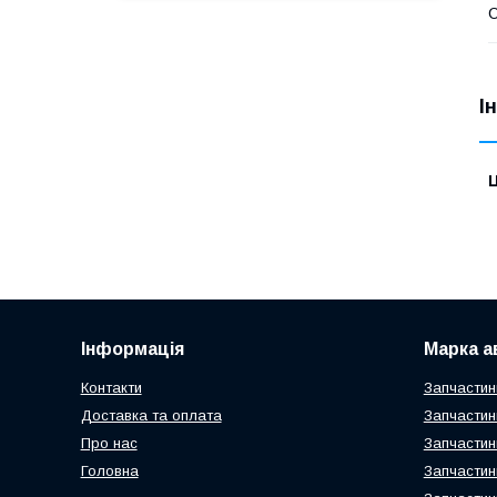
С
І
Ц
Інформація
Марка а
Контакти
Запчастин
Доставка та оплата
Запчастин
Про нас
Запчастин
Головна
Запчастин