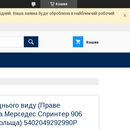
Кошик
ихідний. Ваша заявка буде оброблена в найближчий робочий
Кошик
днього виду (Праве
на Мерседес Спринтер 906
(Польща) 5402049292990P