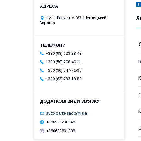
Х
вул. Шевченка 8/3, Шептицький,
Україна
+380 (98) 223-88-48
В
+380 (50) 208-40-11
+380 (96) 347-71-95
К
+380 (63) 283-18-88
К
auto-parts-shop@i.ua
+380982238848
С
+380632831888