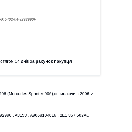
од:
5402-04-9292990P
ротягом 14 днів
за рахунок покупця
06 (Mercedes Sprinter 906),починаючи з 2006->
292990 , A8153 , A9068104616 , 2E1 857 502AC