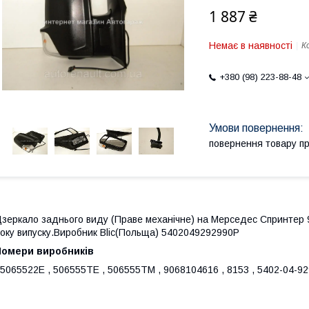
1 887 ₴
Немає в наявності
К
+380 (98) 223-88-48
повернення товару п
зеркало заднього виду (Праве механічне) на Мерседес Спринтер 9
оку випуску.Виробник Blic(Польща) 5402049292990P
Номери виробників
 5065522E , 506555TE , 506555TM , 9068104616 , 8153 , 5402-04-9