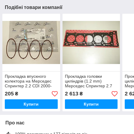
Подібні товари компанії
Прокладка впускного
Прокладка головки
Прок
колектора на Мерседес
циліндрів (1.2 mm)
цилі
Спринтер 2.2 CDI 2000-
Мерседес Спринтер 2.7
Мерс
2006 TRUCKTEC
CDI 2000-2006 ELRING
CDI 
205
2 613
2 6
₴
₴
AUTOMOTIVE — 0216055
(Німеччина) 762821
(Ісп
Купити
Купити
Про нас