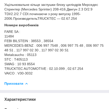
Ущільнювальне кільце заглушки блоку циліндрів Мерседес
Спринтер
(Mercedes Sprinter
) 208-416.Двигун 2.3 D/2.9
TDI/2.2/2.7 CDI.починаючи з року випуску 1995-
2006.ПроизводительTRUCKTEC — 02.67.254
Номери виробників
FARE SA :
11484
FEBI BILSTEIN : 38553 , 38554
MERCEDES-BENZ : 006 997 7548 , 006 997 75 48 , 006 997 75
48 S1 , 117 997 02 30 , 117 997 02 30 S1
Metalcaucho : 05113
STC : T405113
SWAG : 10 93 8554
TRUCKTEC AUTOMOTIVE : 02.10.099 , 02.67.254
VAICO : V30-3032
Приховати
Характеристики