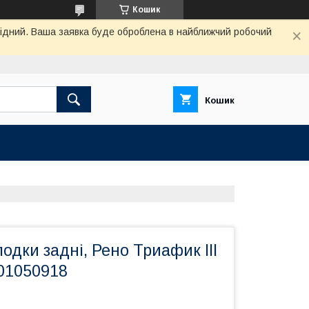
Кошик
ихідний. Ваша заявка буде оброблена в найближчий робочий
Кошик
лодки задні, Рено Триафик III
01050918