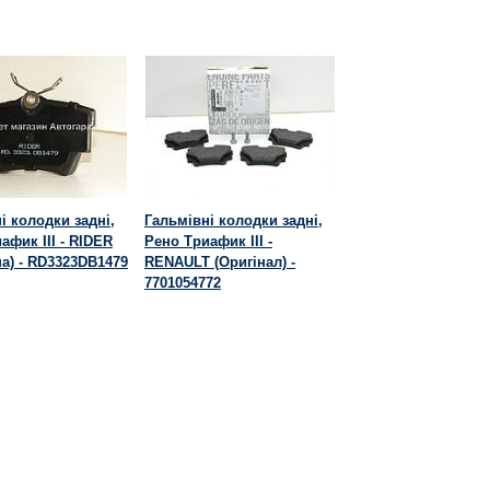
і колодки задні,
Гальмівні колодки задні,
афик III - RIDER
Рено Триафик III -
а) - RD3323DB1479
RENAULT (Оригінал) -
7701054772