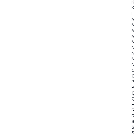
K
K
L
M
M
M
M
N
N
N
N
O
O
P
P
Q
Q
R
R
S
S
S