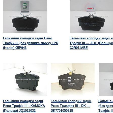
Гальмівні колодки задні Рено
Гальмівні колодки задні 
Трафік III (без датчика зносу) LPR
Трафік III — ABE (Польща)
(Італія) 05P946
C2R011ABE
Гальмівні колодки задні
Гальмівні колодки задні,
Гальмівн
Рено Трафік III - KAMOKA
Рено Триафик III - DK —
(без дат
(Польща) JQ1013032
DK7701050918
Трафік I