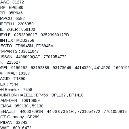
AWE : 81272
BP : BP6580
PR : 05P946
APCO : 6582
ETELLI : 2206350
METZGER : 059130
EYLE : 0252398017 , 0252398017PD
INTEX : MDB2258
ECTO : FD6945N , FD6945V
IPPARTS : J3611047
ISSAN : 4406000QAF , 7701054772
K : 223627
PEL : 9199262 , 93192389 , 93173646 , 4414029 , 4414520 , 160519
PTIMAL : 10307
AGID : T1390
EX : 7544
H Benelux : 7458
UINTON HAZELL : BP456 , BP1132 , BP1418
RAMEDER : T0610859
EMSA : 059130 , 59130
ENAULT : 440607091R , 44 06 070 91R , 7701054772 , 7701050918
CT Germany : SP289
PIDAN : 32243
WAG : 60916472