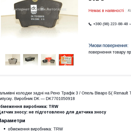
Немає в наявності
К
+380 (98) 223-88-48
повернення товару п
альмівні колодки задні на Рено Трафік 3 / Опель Віваро Б( Renault T
ипуску. Виробник DK — DK7701050918
обмеження виробника: TRW
атчик зносу: не підготовлено для датчика зносу
Параметри
обмеження виробника: TRW