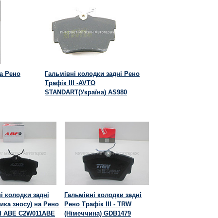
на Рено
Гальмівні колодки задні Рено
Трафік III -AVTO
STANDART(Україна) AS980
і колодки задні
Гальмівні колодки задні
чика зносу) на Рено
Рено Трафік III - TRW
II ABE C2W011ABE
(Німеччина) GDB1479