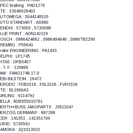
PEC braking : PAD1279
TE : 13046028402
AUTOMEGA : 3044140520
AVTO STANDART : AS980
ENDIX : 573059 , 573059B
LUE PRINT : ADN142119
OSCH : 0986424662 , 0986494040 , 0986TB2290
REMBO : P59041
rake ENGINEERING : PA1433
ELPHI : LP1745
ITAS : DFB3457
. T. F. : 120866
AW : FAW21748.17.0
EBI BILSTEIN : 16472
ERODO : FDB1516 , FSL1516 , FVR1516
TE : BL1890A3
IRLING : 6114791
ELLA : 8DB355010761
HERTH+BUSS JAKOPARTS : J3611047
HERZOG GERMANY : 887288
CER : 141351 , 141351700
URID : 573059J
AMOKA : JQ1013032