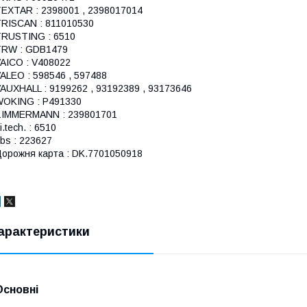
EXTAR : 2398001 , 2398017014
RISCAN : 811010530
RUSTING : 6510
TRW : GDB1479
AICO : V408022
ALEO : 598546 , 597488
AUXHALL : 9199262 , 93192389 , 93173646
OKING : P491330
ZIMMERMANN : 239801701
ri.tech. : 6510
bs : 223627
орожня карта : DK.7701050918
арактеристики
Основні