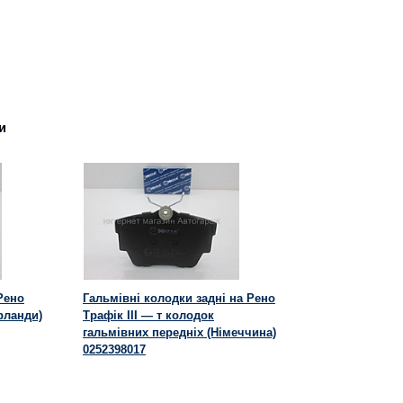
и
Рено
Гальмівні колодки задні на Рено
ерланди)
Трафік III — т колодок
гальмівних передніх (Німеччина)
0252398017