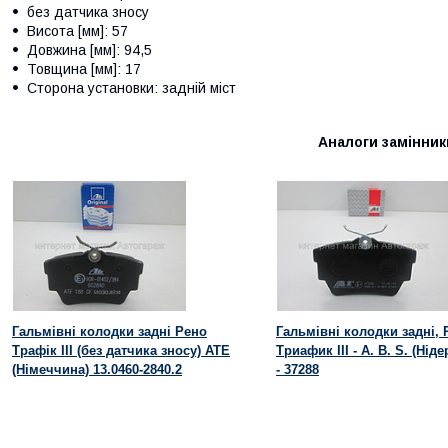
без датчика зносу
Висота [мм]: 57
Довжина [мм]: 94,5
Товщина [мм]: 17
Сторона установки: задній міст
Аналоги замінник
Гальмівні колодки задні Рено
Гальмівні колодки задні, 
Трафік III (без датчика зносу) ATE
Триафик III - A. B. S. (Нід
(Німеччина) 13.0460-2840.2
- 37288