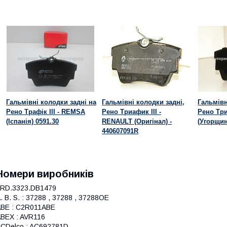
Гальмівні колодки задні на
Гальмівні колодки задні,
Гальмівн
Рено Трафік III - REMSA
Рено Триафик III -
Рено Три
(Іспанія) 0591.30
RENAULT (Оригінал) -
(Угорщин
440607091R
Номери виробників
 RD.3323.DB1479
. B. S. : 37288 , 37288 , 37288OE
BE : C2R011ABE
BEX : AVR116
CDelco : AC692781D