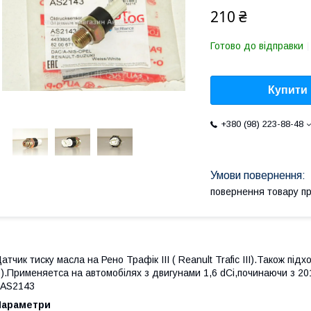
210 ₴
Готово до відправки
Купити
+380 (98) 223-88-48
повернення товару п
атчик тиску масла на Рено Трафік III ( Reanult Trafic III).Також під
).Применяетса на автомобілях з двигунами 1,6 dCi,починаючи з 2
 AS2143
Параметри