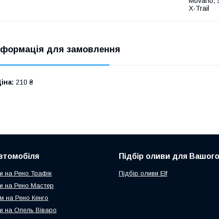
Movano, S
X-Trail
нформація для замовлення
іна:
210 ₴
втомобіля
Підбір оливи для Вашого
и на Рено Трафік
Підбір оливи Elf
и на Рено Мастер
м на Рено Кенго
и на Опель Віваро