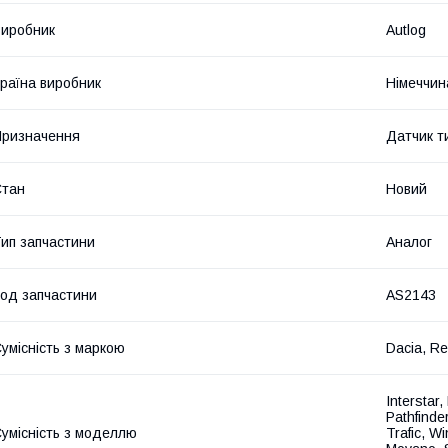
иробник
Autlog
раїна виробник
Німеччин
ризначення
Датчик т
Стан
Новий
ип запчастини
Аналог
од запчастини
AS2143
умісність з маркою
Dacia, Re
Interstar
Pathfinde
умісність з моделлю
Trafic, W