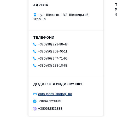
Т
Р
Ф
вул. Шевченка 8/3, Шептицький,
Україна
+380 (98) 223-88-48
+380 (50) 208-40-11
+380 (96) 347-71-95
+380 (63) 283-18-88
auto-parts-shop@i.ua
+380982238848
+380632831888