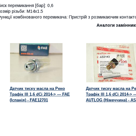
иск перемикання [бар]: 0,6
озмір різьби: M14x1.5
ункції комбінованого перемикача: Пристрій з розмикаючим контакт
Аналоги замінник
Датчик тиску масла на Рено
Датчик тиску масла на Р
Трафік III 1,6 dCi 2014-> — FAE
Трафік III 1,6 dCi 2014-> 
(Іспанія) - FAE12701
AUTLOG (Німеччина) - AS