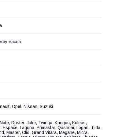
а
иску масла
nault, Opel, Nissan, Suzuki
, Note, Duster, Juke, Twingo, Kangoo, Koleos,
r, Espace, Laguna, Primastar, Qashqai, Logan, Tiida,
ind, Master, Clio, Grand Vitara, Megane, Micra,