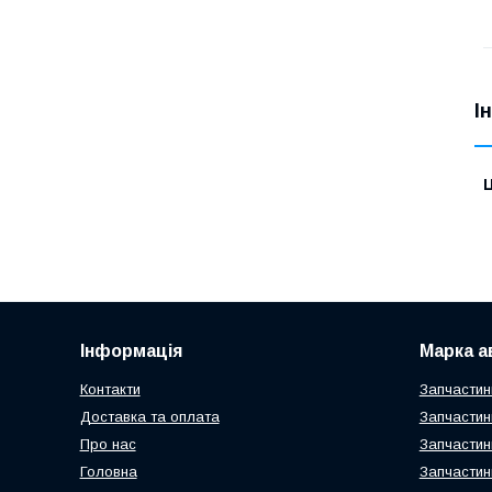
І
Ц
Інформація
Марка а
Контакти
Запчастин
Доставка та оплата
Запчастин
Про нас
Запчастин
Головна
Запчастин