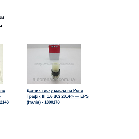
ом
и
ено
Датчик тиску масла на Рено
—
Трафік III 1,6 dCi 2014-> — EPS
2143
(Італія) - 1800178