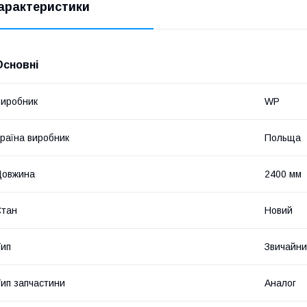
арактеристики
Основні
иробник
WP
раїна виробник
Польща
Довжина
2400 мм
Стан
Новий
ип
Звичайн
ип запчастини
Аналог