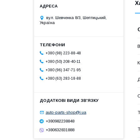
Х
вул. Шевченка 8/3, Шептицький,
Україна
В
+380 (98) 223-88-48
+380 (50) 208-40-11
К
+380 (96) 347-71-95
+380 (63) 283-18-88
Т
auto-parts-shop@i.ua
+380982238848
Т
+380632831888