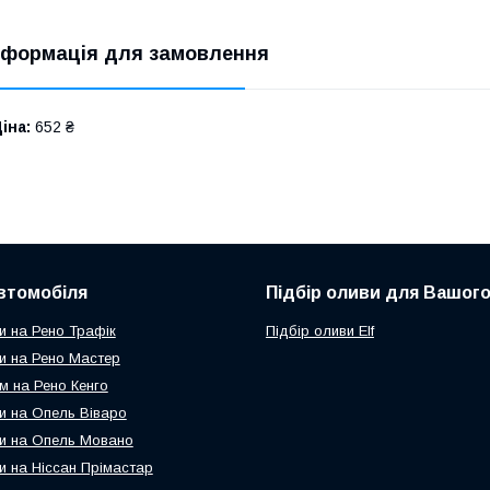
нформація для замовлення
іна:
652 ₴
втомобіля
Підбір оливи для Вашого
и на Рено Трафік
Підбір оливи Elf
и на Рено Мастер
м на Рено Кенго
и на Опель Віваро
и на Опель Мовано
и на Ніссан Прімастар