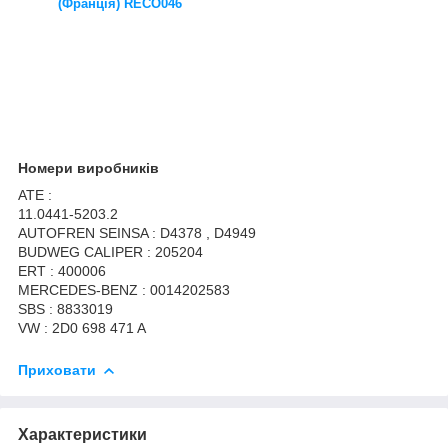
(Франція) RECO046
Номери виробників
ATE :
11.0441-5203.2
AUTOFREN SEINSA : D4378 , D4949
BUDWEG CALIPER : 205204
ERT : 400006
MERCEDES-BENZ : 0014202583
SBS : 8833019
VW : 2D0 698 471 A
Приховати
Характеристики