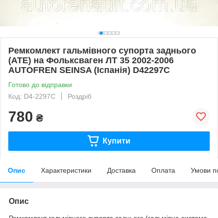
Ремкомлект гальмівного супорта заднього
(ATE) на Фольксваген ЛТ 35 2002-2006
AUTOFREN SEINSA (Іспанія) D42297C
Готово до відправки
Код: D4-2297C
Роздріб
780
₴
Купити
Опис
Характеристики
Доставка
Оплата
Умови п
Опис
Ремкомлект гальмівного супорта заднього (гальмівна система