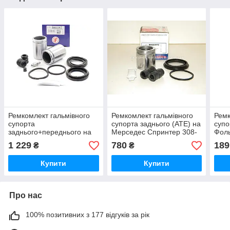
Ремкомлект гальмівного
Ремкомлект гальмівного
Ремк
супорта
супорта заднього (ATE) на
супо
заднього+переднього на
Мерседес Спринтер 308-
Фоль
Фольксваген ЛТ 46 1996-
316 2002-2006
2006
1 229
780
189
₴
₴
2006 AUTOFREN SEINSA
AUTOFREN (Іспанія)
252
D41119C.
Купити
Купити
Про нас
100% позитивних з 177 відгуків за рік