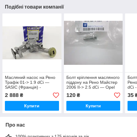
Подібні товари компанії
Масляний насос на Рено
Болт кріплення масляного
Болт
Трафік 01-> 1.9 dCi —
піддону на Рено Майстер
Рено
SASIC (Франція) -
2006 II-> 2.5 dCi — Opel
dCi 
3654009
(Оригінал) - 4431758
163
2 888
120
35
₴
₴
Купити
Купити
Про нас
100% позитивних з 175 відгуків за рік