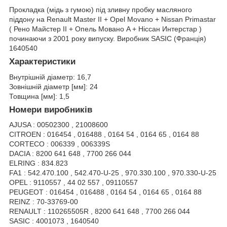
Прокладка (мідь з гумою) під зливну пробку масляного
піддону на Renault Master II + Opel Movano + Nissan Primastar
( Рено Майстер II + Опель Мовано A + Ніссан Интерстар )
починаючи з 2001 року випуску. Виробник SASIC (Франція)
1640540
Характеристики
Внутрішній діаметр: 16,7
Зовнішній діаметр [мм]: 24
Товщина [мм]: 1,5
Номери виробників
AJUSA : 00502300 , 21008600
CITROEN : 016454 , 016488 , 0164 54 , 0164 65 , 0164 88
CORTECO : 006339 , 006339S
DACIA : 8200 641 648 , 7700 266 044
ELRING : 834.823
FA1 : 542.470.100 , 542.470-U-25 , 970.330.100 , 970.330-U-25
OPEL : 9110557 , 44 02 557 , 09110557
PEUGEOT : 016454 , 016488 , 0164 54 , 0164 65 , 0164 88
REINZ : 70-33769-00
RENAULT : 110265505R , 8200 641 648 , 7700 266 044
SASIC : 4001073 , 1640540