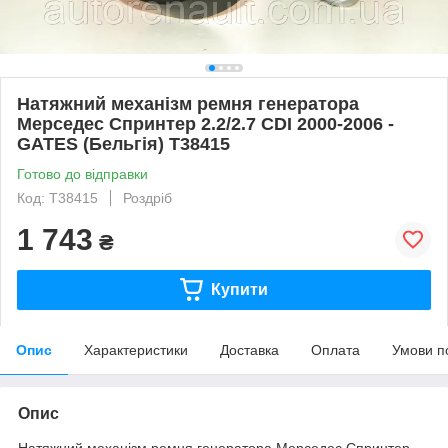
Натяжний механізм ремня генератора
Мерседес Спринтер 2.2/2.7 CDI 2000-2006 -
GATES (Бельгія) T38415
Готово до відправки
Код: T38415
Роздріб
1 743
₴
Купити
Опис
Характеристики
Доставка
Оплата
Умови п
Опис
Натяжний механізм ремня генератора Мерседес Спринтер