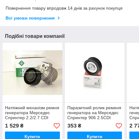
Повернення товару впродовж 14 днів за рахунок покупця
Всі умови повернення
Подібні товари компанії
Натяжний механізм ремня
Паразитний ролик ременя
Натя
генератора Мерседес
генератора на Мерседес
гене
Спринтер 2.2/2.7 CDI
Спринтер 906 2.5CDI
Спри
2000-2006 - INA
(ОМ651) 2006 -> Caffaro
(ОМ6
1 529
353
2 7
₴
₴
(Німеччина) 533001710
(Польща) 500178
(Нім
Купити
Купити