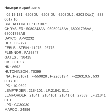
Номери виробників
, 02.19.131 , 6203DU , 6203 DU , 6203DUJ , 6203 DU(J) , 533
0017 10
BREDA LORETT : CR 3071
CHRYSLER : 5080243AA , 05080243AA , 68001798AA ,
68001798AB
DAYCO : APV2232
DEX : 03-353
FEBI BILSTEIN : 11275 , 26775
FLENNOR : FA99347
GATES : T38415
GK : 601697
HK : A692
HUTCHINSON : T0399
INA : F-231071 , F-559828 , F-226319.4 , F-226319.5 , 533
0017 10
IPD : 10-0692
LEMF?RDER : 2184101 , LF:21841 01:1
LEMFORDER : 21841 , 2184101 , 21841 01 , 27359 , LF:21841
01:1
LPR : CC30030
MAPCO : 24896