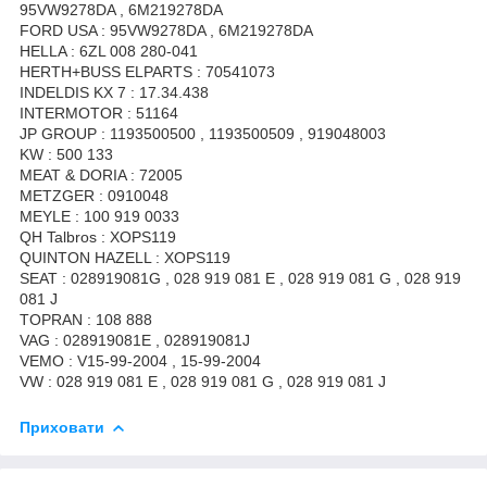
95VW9278DA , 6M219278DA
FORD USA : 95VW9278DA , 6M219278DA
HELLA : 6ZL 008 280-041
HERTH+BUSS ELPARTS : 70541073
INDELDIS KX 7 : 17.34.438
INTERMOTOR : 51164
JP GROUP : 1193500500 , 1193500509 , 919048003
KW : 500 133
MEAT & DORIA : 72005
METZGER : 0910048
MEYLE : 100 919 0033
QH Talbros : XOPS119
QUINTON HAZELL : XOPS119
SEAT : 028919081G , 028 919 081 E , 028 919 081 G , 028 919
081 J
TOPRAN : 108 888
VAG : 028919081E , 028919081J
VEMO : V15-99-2004 , 15-99-2004
VW : 028 919 081 E , 028 919 081 G , 028 919 081 J
Приховати