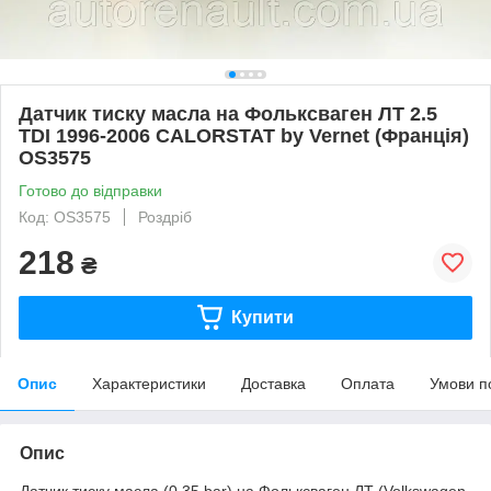
Датчик тиску масла на Фольксваген ЛТ 2.5
TDI 1996-2006 CALORSTAT by Vernet (Франція)
OS3575
Готово до відправки
Код: OS3575
Роздріб
218
₴
Купити
Опис
Характеристики
Доставка
Оплата
Умови п
Опис
Датчик тиску масла (0,35 bar) на Фольксваген ЛТ (Volkswagen