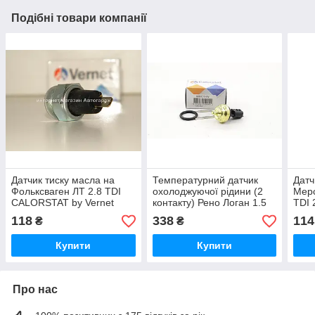
Подібні товари компанії
Датчик тиску масла на
Температурний датчик
Датч
Фольксваген ЛТ 2.8 TDI
охолоджуючої рідини (2
Мерс
CALORSTAT by Vernet
контакту) Рено Логан 1.5
TDI 
(Франція) OS3513
dCi CALORSTAT by Vernet
CALO
118
338
114
₴
₴
(Франція) WS3019
(Фра
Купити
Купити
Про нас