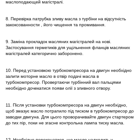
маслоподающей магістралі.
8. Перевірка патрубка зливу масла з турбіни на відсутність
закоксованности , його чищення та промивання.
9. Заміна прокладок масляних магістралей на нові.
Застосування герметиків для ущільнення фланців масляних
магістралей категорично заборонено.
10. Перед установкою турбокомпресора на двигун необхідно
залити моторне масло в отвір подачі масла в
турбокомпресор. Провертаючи турбінний вал пальцями
необхідно дочекатися появи олії з зливного отвору.
11. Після установки турбокомпресора на двигун необхідно,
щоб змазує масло потрапило під тиском в турбокомпресор до
заводки двигуна. Для цього проворачивайте двигун стартером
до тих пір, поки не згасне контрольна лампа тиску масла.
12. Необхідно переконатися, що масло надходить у