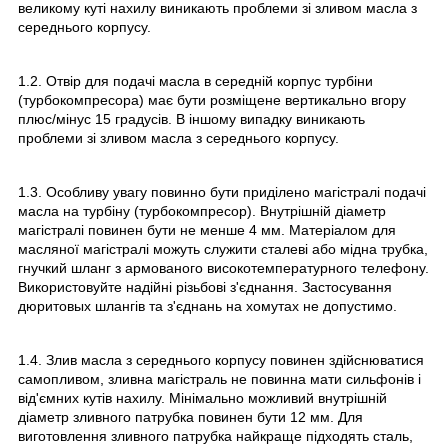
великому куті нахилу виникають проблеми зі зливом масла з
середнього корпусу.
1.2. Отвір для подачі масла в середній корпус турбіни
(турбокомпресора) має бути розміщене вертикально вгору
плюс/мінус 15 градусів. В іншому випадку виникають
проблеми зі зливом масла з середнього корпусу.
1.3. Особливу увагу повинно бути приділено магістралі подачі
масла на турбіну (турбокомпресор). Внутрішній діаметр
магістралі повинен бути не менше 4 мм. Матеріалом для
масляної магістралі можуть служити сталеві або мідна трубка,
гнучкий шланг з армованого високотемпературного телефону.
Використовуйте надійні різьбові з'єднання. Застосування
дюритовых шлангів та з'єднань на хомутах не допустимо.
1.4. Злив масла з середнього корпусу повинен здійснюватися
самопливом, зливна магістраль не повинна мати сильфонів і
від'ємних кутів нахилу. Мінімально можливий внутрішній
діаметр зливного патрубка повинен бути 12 мм. Для
виготовлення зливного патрубка найкраще підходять сталь,