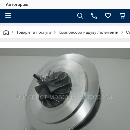
Автогараж
Товари та послуги
Компресори надуву / елементи
С