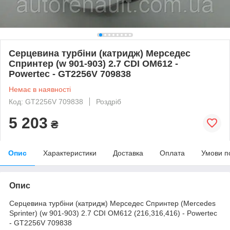
Серцевина турбіни (катридж) Мерседес
Спринтер (w 901-903) 2.7 CDI OM612 -
Powertec - GT2256V 709838
Немає в наявності
Код: GT2256V 709838
Роздріб
5 203
₴
Опис
Характеристики
Доставка
Оплата
Умови п
Опис
Серцевина турбіни (катридж) Мерседес Спринтер (Mercedes
Sprinter) (w 901-903) 2.7 CDI OM612 (216,316,416) - Powertec
- GT2256V 709838