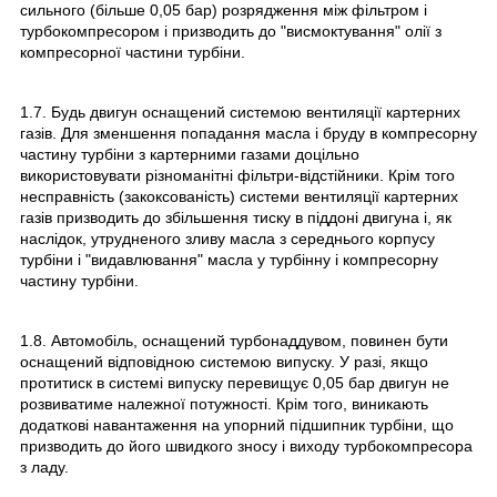
сильного (більше 0,05 бар) розрядження між фільтром і
турбокомпресором і призводить до "висмоктування" олії з
компресорної частини турбіни.
1.7. Будь двигун оснащений системою вентиляції картерних
газів. Для зменшення попадання масла і бруду в компресорну
частину турбіни з картерними газами доцільно
використовувати різноманітні фільтри-відстійники. Крім того
несправність (закоксованість) системи вентиляції картерних
газів призводить до збільшення тиску в піддоні двигуна і, як
наслідок, утрудненого зливу масла з середнього корпусу
турбіни і "видавлювання" масла у турбінну і компресорну
частину турбіни.
1.8. Автомобіль, оснащений турбонаддувом, повинен бути
оснащений відповідною системою випуску. У разі, якщо
протитиск в системі випуску перевищує 0,05 бар двигун не
розвиватиме належної потужності. Крім того, виникають
додаткові навантаження на упорний підшипник турбіни, що
призводить до його швидкого зносу і виходу турбокомпресора
з ладу.