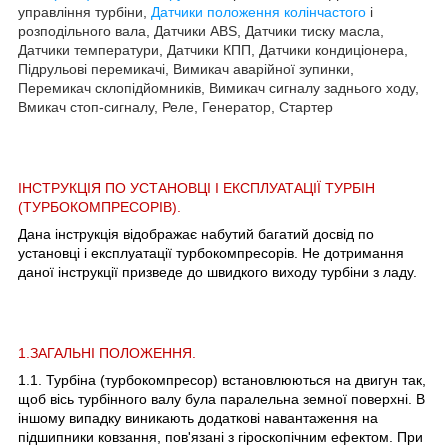
управління турбіни,
Датчики положення колінчастого
і
розподільного вала, Датчики ABS, Датчики тиску масла,
Датчики температури, Датчики КПП, Датчики кондиціонера,
Підрульові перемикачі, Вимикач аварійної зупинки,
Перемикач склопідйомників, Вимикач сигналу заднього ходу,
Вмикач стоп-сигналу, Реле, Генератор, Стартер
ІНСТРУКЦІЯ ПО УСТАНОВЦІ І ЕКСПЛУАТАЦІЇ ТУРБІН
(ТУРБОКОМПРЕСОРІВ).
Дана інструкція відображає набутий багатий досвід по
установці і експлуатації турбокомпресорів. Не дотримання
даної інструкції призведе до швидкого виходу турбіни з ладу.
1.ЗАГАЛЬНІ ПОЛОЖЕННЯ.
1.1. Турбіна (турбокомпресор) встановлюються на двигун так,
щоб вісь турбінного валу була паралельна земної поверхні. В
іншому випадку виникають додаткові навантаження на
підшипники ковзання, пов'язані з гіроскопічним ефектом. При