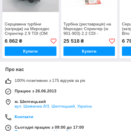
Серцевина турбіни
Турбіна (реставрація) на
Серц
(катридж) на Мерседес
Мерседес Спринтер (w
(кат
Спринтер 2.9 TDI (OM
901-903) 2.2 CDI -
Віто
602) - Powertec - GT2538C
GARRETT(США)7098369005S
Powe
6 862
25 518
6 7
₴
₴
454207
Купити
Купити
Про нас
100% позитивних з 175 відгуків за рік
Працює з 26.06.2013
м. Шептицький
вул. Шевченка 8/3, Шептицький, Україна
Контакти
Сьогодні працює з 09:00 до 17:00