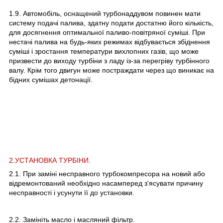
1.9. Автомобіль, оснащений турбонаддувом повинен мати
систему подачі палива, здатну подати достатню його кількість,
для досягнення оптимальної паливо-повітряної суміші. При
нестачі палива на будь-яких режимах відбувається збіднення
суміші і зростання температури вихлопних газів, що може
призвести до виходу турбіни з ладу із-за перегріву турбінного
валу. Крім того двигун може постраждати через що виникає на
бідних сумішах детонації.
2.УСТАНОВКА ТУРБІНИ.
2.1. При заміні несправного турбокомпресора на новий або
відремонтований необхідно насамперед з'ясувати причину
несправності і усунути її до установки.
2.2. Замініть масло і масляний фільтр.