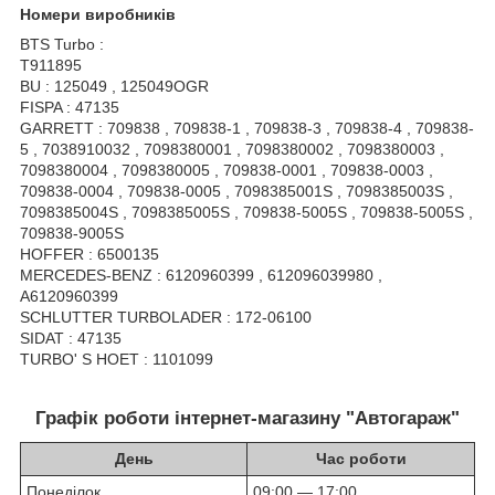
Номери виробників
BTS Turbo :
T911895
BU : 125049 , 125049OGR
FISPA : 47135
GARRETT : 709838 , 709838-1 , 709838-3 , 709838-4 , 709838-
5 , 7038910032 , 7098380001 , 7098380002 , 7098380003 ,
7098380004 , 7098380005 , 709838-0001 , 709838-0003 ,
709838-0004 , 709838-0005 , 7098385001S , 7098385003S ,
7098385004S , 7098385005S , 709838-5005S , 709838-5005S ,
709838-9005S
HOFFER : 6500135
MERCEDES-BENZ : 6120960399 , 612096039980 ,
A6120960399
SCHLUTTER TURBOLADER : 172-06100
SIDAT : 47135
TURBO' S HOET : 1101099
Графік роботи інтернет-магазину "Автогараж"
День
Час роботи
Понеділок
09:00 — 17:00