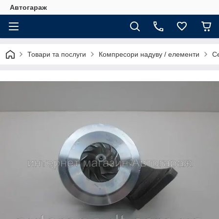
Автогараж
Товари та послуги
Компресори надуву / елементи
С