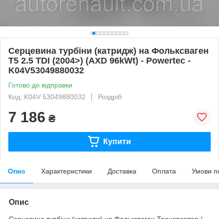
Серцевина турбіни (катридж) на Фольксваген
Т5 2.5 TDI (2004>) (AXD 96kWt) - Powertec -
K04V53049880032
Готово до відправки
Код: K04V 53049880032
Роздріб
7 186
₴
Купити
Опис
Характеристики
Доставка
Оплата
Умови п
Опис
Серцевина турбіни (катридж) на Фольксваген Транспортер /