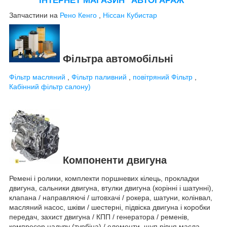
ІНТЕРНЕТ МАГАЗИН "АВТОГАРАЖ"
Запчастини на
Рено Кенго
,
Ніссан Кубистар
Фільтра автомобільні
Фільтр масляний
,
Фільтр паливний
,
повітряний Фільтр
,
Кабінний фільтр салону)
Компоненти двигуна
Ремені і ролики, комплекти поршневих кілець, прокладки
двигуна, сальники двигуна, втулки двигуна (корінні і шатунні),
клапана / направляючі / штовхачі / рокера, шатуни, колінвал,
масляний насос, шківи / шестерні, підвіска двигуна і коробки
передач, захист двигуна / КПП / генератора / ременів,
компресор надуву (турбіна) / елементи, щуп рівня масла