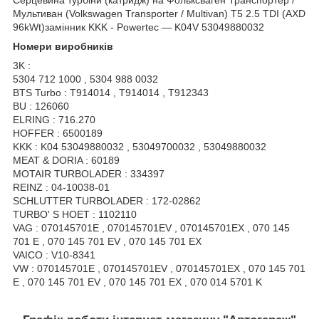
Мультиван (Volkswagen Transporter / Multivan) Т5 2.5 TDI (AXD
96kWt)замінник KKK - Powertec ― K04V 53049880032
Номери виробників
3K :
5304 712 1000 , 5304 988 0032
BTS Turbo : T914014 , T914014 , T912343
BU : 126060
ELRING : 716.270
HOFFER : 6500189
KKK : K04 53049880032 , 53049700032 , 53049880032
MEAT & DORIA : 60189
MOTAIR TURBOLADER : 334397
REINZ : 04-10038-01
SCHLUTTER TURBOLADER : 172-02862
TURBO' S HOET : 1102110
VAG : 070145701E , 070145701EV , 070145701EX , 070 145
701 E , 070 145 701 EV , 070 145 701 EX
VAICO : V10-8341
VW : 070145701E , 070145701EV , 070145701EX , 070 145 701
E , 070 145 701 EV , 070 145 701 EX , 070 014 5701 K