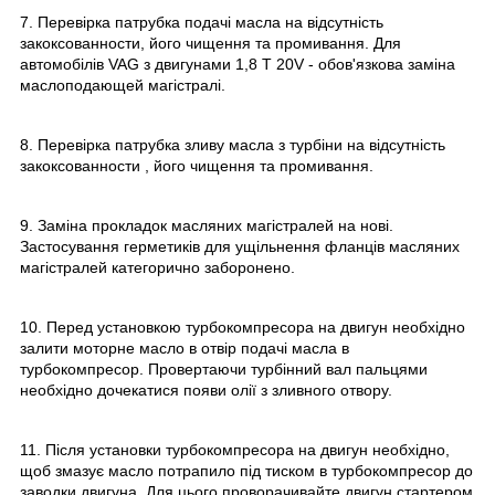
7. Перевірка патрубка подачі масла на відсутність
закоксованности, його чищення та промивання. Для
автомобілів VAG з двигунами 1,8 T 20V - обов'язкова заміна
маслоподающей магістралі.
8. Перевірка патрубка зливу масла з турбіни на відсутність
закоксованности , його чищення та промивання.
9. Заміна прокладок масляних магістралей на нові.
Застосування герметиків для ущільнення фланців масляних
магістралей категорично заборонено.
10. Перед установкою турбокомпресора на двигун необхідно
залити моторне масло в отвір подачі масла в
турбокомпресор. Провертаючи турбінний вал пальцями
необхідно дочекатися появи олії з зливного отвору.
11. Після установки турбокомпресора на двигун необхідно,
щоб змазує масло потрапило під тиском в турбокомпресор до
заводки двигуна. Для цього проворачивайте двигун стартером