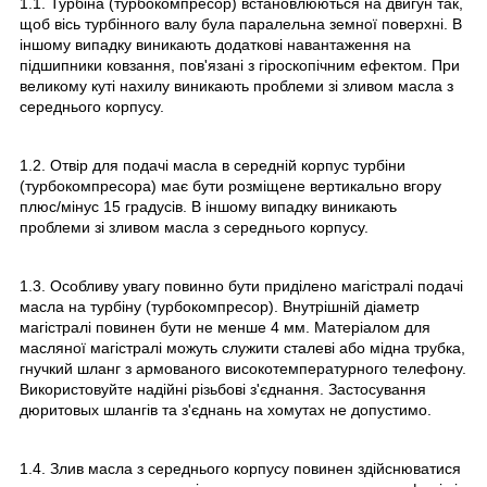
1.1. Турбіна (турбокомпресор) встановлюються на двигун так,
щоб вісь турбінного валу була паралельна земної поверхні. В
іншому випадку виникають додаткові навантаження на
підшипники ковзання, пов'язані з гіроскопічним ефектом. При
великому куті нахилу виникають проблеми зі зливом масла з
середнього корпусу.
1.2. Отвір для подачі масла в середній корпус турбіни
(турбокомпресора) має бути розміщене вертикально вгору
плюс/мінус 15 градусів. В іншому випадку виникають
проблеми зі зливом масла з середнього корпусу.
1.3. Особливу увагу повинно бути приділено магістралі подачі
масла на турбіну (турбокомпресор). Внутрішній діаметр
магістралі повинен бути не менше 4 мм. Матеріалом для
масляної магістралі можуть служити сталеві або мідна трубка,
гнучкий шланг з армованого високотемпературного телефону.
Використовуйте надійні різьбові з'єднання. Застосування
дюритовых шлангів та з'єднань на хомутах не допустимо.
1.4. Злив масла з середнього корпусу повинен здійснюватися