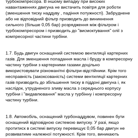
турбокомпресора. В іншому випадку при високих
навантаженнях двигуна не вистачить повітря для роботи
(зменшення тиску наддуву , падіння потужності). Забруднене
або не відповідний фільтр призводить до виникнення
сильного (більше 0,05 бар) розрядження між фільтром і
турбокомпресором і призводить до "висмоктування" олії з
компресорної частини турбіни.
1.7. Будь двигун оснащений системою вентиляції картерних
газів. Для зменшення попадання масла і бруду в компресорну
частину турбіни з картерними газами доцільно
використовувати різноманітні фільтри-відстійники. Крім того
несправність (закоксованість) системи вентиляції картерних
газів призводить до збільшення тиску в піддоні двигуна і, як
наслідок, утрудненого зливу масла з середнього корпусу
турбіни і "видавлювання" масла у турбінну і компресорну
частину турбіни.
1.8. Автомобіль, оснащений турбонаддувом, повинен бути
оснащений відповідною системою випуску. У разі, якщо
протитиск в системі випуску перевищує 0,05 бар двигун не
розвиватиме належної потужності. Крім того, виникають