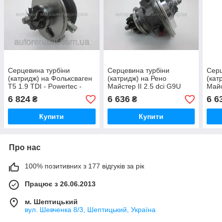
Серцевина турбіни
Серцевина турбіни
Серц
(катридж) на Фольксваген
(катридж) на Рено
(кат
Т5 1.9 TDI - Powertec -
Майстер II 2.5 dci G9U
Майс
BV39 54399700009
(100 к. с.) (2006-2010) -
(100
6 824
6 636
6 6
₴
₴
Powertec K03
Powe
53039700055
530
Купити
Купити
Про нас
100% позитивних з 177 відгуків за рік
Працює з 26.06.2013
м. Шептицький
вул. Шевченка 8/3, Шептицький, Україна