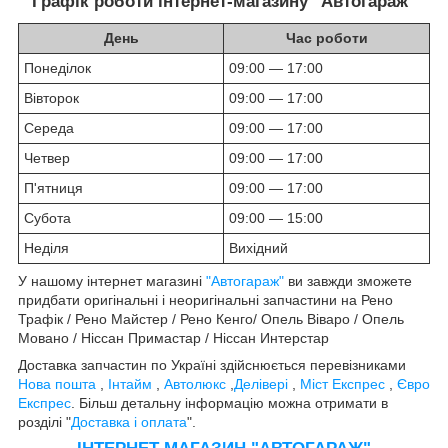
Графік роботи інтернет-магазину "Автогараж"
День
Час роботи
Понеділок
09:00 — 17:00
Вівторок
09:00 — 17:00
Середа
09:00 — 17:00
Четвер
09:00 — 17:00
П'ятниця
09:00 — 17:00
Субота
09:00 — 15:00
Неділя
Вихідний
У нашому інтернет магазині
"Автогараж"
ви завжди зможете
придбати оригінальні і неоригінальні запчастини на Рено
Трафік / Рено Майстер / Рено Кенго/ Опель Віваро / Опель
Мовано / Ніссан Примастар / Ніссан Интерстар
Доставка запчастин по Україні здійснюється перевізниками
Нова пошта
,
Інтайм
,
Автолюкс
,
Делівері
,
Міст Експрес
,
Євро
Експрес
. Більш детальну інформацію можна отримати в
розділі "
Доставка і оплата
".