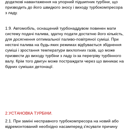
додаткові навантаження на упорний підшипник турбіни, що
призводить до його швидкого зносу і виходу турбокомпресора
з ладу.
1.9. Автомобіль, оснащений турбонаддувом повинен мати
систему подачі палива, здатну подати достатню його кількість,
для досягнення оптимальної паливо-повітряної суміші. При
нестачі палива на будь-яких режимах відбувається збіднення
суміші і зростання температури вихлопних газів, що може
призвести до виходу турбіни з ладу із-за перегріву турбінного
валу. Крім того двигун може постраждати через що виникає на
бідних сумішах детонації.
2.УСТАНОВКА ТУРБІНИ.
2.1. При заміні несправного турбокомпресора на новий або
відремонтований необхідно насамперед з'ясувати причину