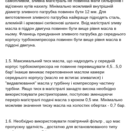
самопливом, зливна магістраль не повинна мати сильфонів і
від'ємних кутів нахилу. Мінімально можливий внутрішній
діаметр зливного патрубка повинен бути 12 мм. Для
виготовлення зливного патрубка найкраще підходять сталь,
алюміній і армовані силіконові шланги. Вхід магістралі зливу
масла в піддон двигуна повинен бути вище рівня масла в
ньому. Фланець приєднання зливного патрубка до середнього
корпусу турбокомпресора повинен бути вище рівня масла в
піддоні двигуна.
1.5. Максимальний тиск масла, що надходить у середній
корпус турбокомпресора не повинне перевищувати 4,5...5,0
бар! Інакше виникає переповнення маслом камери
середнього корпусу (масло не встигає зливатися) і
"видавлювання" масла у турбінну і компресорну частину
турбіни. Якщо тиск в магістралі занадто висока необхідно
використовувати рестрикторами, поступово зменшуючи
переріз магістралі подачі масла з кроком 0,5 мм. Мінімально
можливе значення тиску масла на холостих обертах - 0,7 бар.
1.6. Необхідно використовувати повітряний фільтр , що має
пропускну здатність , достатню для встановлюваного типу