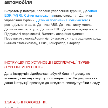
автомобіля
Витратомір повітря, Клапани управління турбіни, До
лапан
EGR (AGR), Свічки напруження
приклеювання, Датчики
управління турбіни,
Датчики положення колінчастого
і
розподільного вала, Датчики ABS, Датчики тиску масла,
Датчики температури, Датчики КПП, Датчики кондиціонера,
Підрульові перемикачі, Вимикач аварійної зупинки,
Перемикач склопідйомників, Вимикач сигналу заднього ходу,
Вмикач стоп-сигналу, Реле, Генератор, Стартер
ІНСТРУКЦІЯ ПО УСТАНОВЦІ І ЕКСПЛУАТАЦІЇ ТУРБІН
(ТУРБОКОМПРЕСОРІВ).
Дана інструкція відображає набутий багатий досвід по
установці і експлуатації турбокомпресорів. Не дотримання
даної інструкції призведе до швидкого виходу турбіни з ладу.
1.ЗАГАЛЬНІ ПОЛОЖЕННЯ.