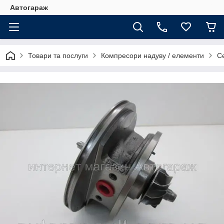
Автогараж
Товари та послуги
Компресори надуву / елементи
Се