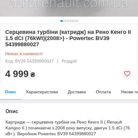
Серцевина турбіни (катридж) на Рено Кенго II
1.5 dCi (76kWt)(2008>) - Powertec BV39
54399880027
Немає в наявності
Код: BV39 54399880027
Роздріб
4 999
₴
Опис
Характеристики
Доставка
Оплата
Умови п
Опис
Картридж ― серцевина турбіни на Рено Кенго II ( Renault
Kangoo II ) починаючи з 2008 року випуску, двигун 1.5 dCi (76
кВт ). Виробник Powertec BV39 54399880027