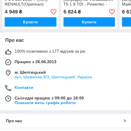
RENAULT(Оригінал)
Т5 1.9 TDI - Powertec -
Майс
130209682R
BV39 54399700009
(100
4 949
6 824
6 6
₴
₴
Powe
530
Купити
Купити
Про нас
100% позитивних з 177 відгуків за рік
Працює з 26.06.2013
м. Шептицький
вул. Шевченка 8/3, Шептицький, Україна
Контакти
Сьогодні працює з 09:00 до 18:00
Показати весь графік роботи
Про нас