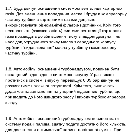
1.7. Будь двигун оснащений системою вентиляції картерних
газів. Для зменшення попадання масла і бруду в компресорну
частину турбіни з картерними газами доцільно
використовувати різноманітні фільтри-відстійники. Крім того
несправність (закоксованість) системи вентиляції картерних
газів призводить до збільшення тиску в піддоні двигуна і, як
наслідок, утрудненого зливу масла з середнього корпусу
турбіни і "видавлювання" масла у турбінну і компресорну
частину турбіни.
1.8. Автомобіль, оснащений турбонаддувом, повинен бути
оснащений відповідною системою випуску. У разі, якщо
протитиск в системі випуску перевищує 0,05 бар двигун не
розвиватиме належної потужності. Крім того, виникають
додаткові навантаження на упорний підшипник турбіни, що
призводить до його швидкого зносу і виходу турбокомпресора
з ладу.
1.9. Автомобіль, оснащений турбонаддувом повинен мати
систему подачі палива, здатну подати достатню його кількість,
для досягнення оптимальної паливо-повітряної суміші. При