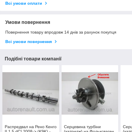
Всі умови оплати
Умови повернення
Повернення товару впродовж 14 днів за рахунок покупця
Всі умови повернення
Подібні товари компанії
Распредвал на Рено Кенго
Серцевина турбіни
Серц
II 1.5 dCI 2008-> (K9K) -
(катридж) на Фольксваген
(кат