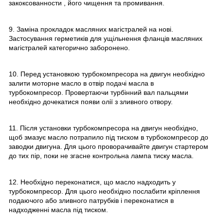
закоксованности , його чищення та промивання.
9. Заміна прокладок масляних магістралей на нові.
Застосування герметиків для ущільнення фланців масляних
магістралей категорично заборонено.
10. Перед установкою турбокомпресора на двигун необхідно
залити моторне масло в отвір подачі масла в
турбокомпресор. Провертаючи турбінний вал пальцями
необхідно дочекатися появи олії з зливного отвору.
11. Після установки турбокомпресора на двигун необхідно,
щоб змазує масло потрапило під тиском в турбокомпресор до
заводки двигуна. Для цього проворачивайте двигун стартером
до тих пір, поки не згасне контрольна лампа тиску масла.
12. Необхідно переконатися, що масло надходить у
турбокомпресор. Для цього необхідно послабити кріплення
подаючого або зливного патрубків і переконатися в
надходженні масла під тиском.