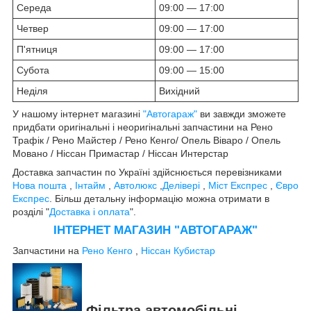
Середа
09:00 — 17:00
Четвер
09:00 — 17:00
П'ятниця
09:00 — 17:00
Субота
09:00 — 15:00
Неділя
Вихідний
У нашому інтернет магазині
"Автогараж"
ви завжди зможете
придбати оригінальні і неоригінальні запчастини на Рено
Трафік / Рено Майстер / Рено Кенго/ Опель Віваро / Опель
Мовано / Ніссан Примастар / Ніссан Интерстар
Доставка запчастин по Україні здійснюється перевізниками
Нова пошта
,
Інтайм
,
Автолюкс
,
Делівері
,
Міст Експрес
,
Євро
Експрес
. Більш детальну інформацію можна отримати в
розділі "
Доставка і оплата
".
ІНТЕРНЕТ МАГАЗИН "АВТОГАРАЖ"
Запчастини на
Рено Кенго
,
Ніссан Кубистар
Фільтра автомобільні