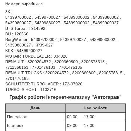
Номери виробників
3K :
54399700002 , 54399700027 , 54399800002 , 54399880002 ,
54399800027 , 54399880027 , 54399900002 , 54399900027
BTS Turbo : T914392
BU : 126666
BorgWarner : 54399700002 , 54399700027 , 54399880002 ,
54399880027 , KP39-027
KKK : 54399900027
MOTAIR TURBOLADER : 334826
RENAULT : 8200204572 , 8200360800 , 8200578315 ,
7711368163 , 7701476183 , 7701475135
RENAULT TRUCKS : 8200204572 , 8200360800 , 8200578315 ,
7701476183
SCHLUTTER TURBOLADER : 172-07020
TURBO' S HOET : 1102716
Графік роботи інтернет-магазину "Автогараж"
День
Час роботи
Понеділок
09:00 — 17:00
Вівторок
09:00 — 17:00