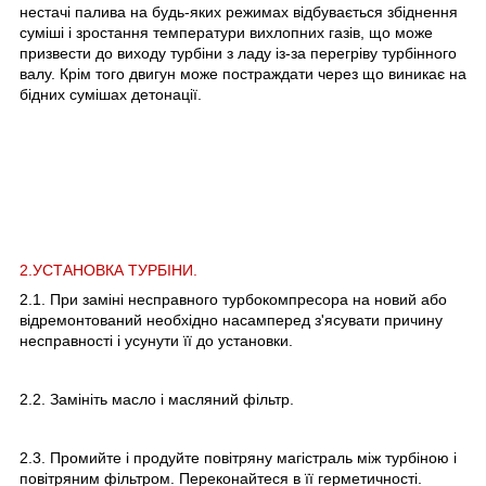
нестачі палива на будь-яких режимах відбувається збіднення
суміші і зростання температури вихлопних газів, що може
призвести до виходу турбіни з ладу із-за перегріву турбінного
валу. Крім того двигун може постраждати через що виникає на
бідних сумішах детонації.
2.УСТАНОВКА ТУРБІНИ.
2.1. При заміні несправного турбокомпресора на новий або
відремонтований необхідно насамперед з'ясувати причину
несправності і усунути її до установки.
2.2. Замініть масло і масляний фільтр.
2.3. Промийте і продуйте повітряну магістраль між турбіною і
повітряним фільтром. Переконайтеся в її герметичності.