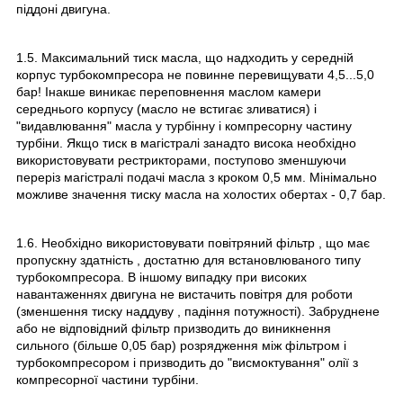
піддоні двигуна.
1.5. Максимальний тиск масла, що надходить у середній
корпус турбокомпресора не повинне перевищувати 4,5...5,0
бар! Інакше виникає переповнення маслом камери
середнього корпусу (масло не встигає зливатися) і
"видавлювання" масла у турбінну і компресорну частину
турбіни. Якщо тиск в магістралі занадто висока необхідно
використовувати рестрикторами, поступово зменшуючи
переріз магістралі подачі масла з кроком 0,5 мм. Мінімально
можливе значення тиску масла на холостих обертах - 0,7 бар.
1.6. Необхідно використовувати повітряний фільтр , що має
пропускну здатність , достатню для встановлюваного типу
турбокомпресора. В іншому випадку при високих
навантаженнях двигуна не вистачить повітря для роботи
(зменшення тиску наддуву , падіння потужності). Забруднене
або не відповідний фільтр призводить до виникнення
сильного (більше 0,05 бар) розрядження між фільтром і
турбокомпресором і призводить до "висмоктування" олії з
компресорної частини турбіни.