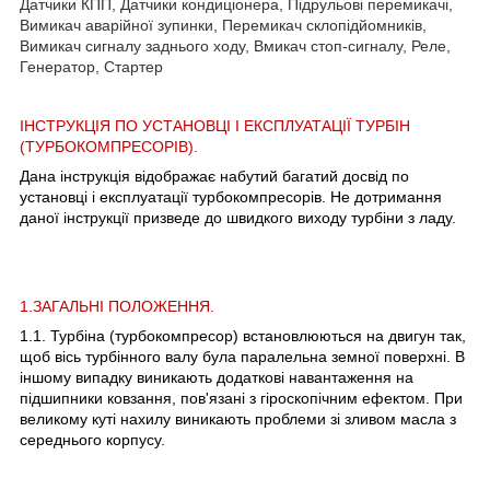
Датчики КПП, Датчики кондиціонера, Підрульові перемикачі,
Вимикач аварійної зупинки, Перемикач склопідйомників,
Вимикач сигналу заднього ходу, Вмикач стоп-сигналу, Реле,
Генератор, Стартер
ІНСТРУКЦІЯ ПО УСТАНОВЦІ І ЕКСПЛУАТАЦІЇ ТУРБІН
(ТУРБОКОМПРЕСОРІВ).
Дана інструкція відображає набутий багатий досвід по
установці і експлуатації турбокомпресорів. Не дотримання
даної інструкції призведе до швидкого виходу турбіни з ладу.
1.ЗАГАЛЬНІ ПОЛОЖЕННЯ.
1.1. Турбіна (турбокомпресор) встановлюються на двигун так,
щоб вісь турбінного валу була паралельна земної поверхні. В
іншому випадку виникають додаткові навантаження на
підшипники ковзання, пов'язані з гіроскопічним ефектом. При
великому куті нахилу виникають проблеми зі зливом масла з
середнього корпусу.