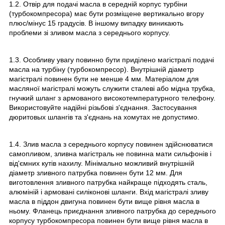
1.2. Отвір для подачі масла в середній корпус турбіни
(турбокомпресора) має бути розміщене вертикально вгору
плюс/мінус 15 градусів. В іншому випадку виникають
проблеми зі зливом масла з середнього корпусу.
1.3. Особливу увагу повинно бути приділено магістралі подачі
масла на турбіну (турбокомпресор). Внутрішній діаметр
магістралі повинен бути не менше 4 мм. Матеріалом для
масляної магістралі можуть служити сталеві або мідна трубка,
гнучкий шланг з армованого високотемпературного телефону.
Використовуйте надійні різьбові з'єднання. Застосування
дюритовых шлангів та з'єднань на хомутах не допустимо.
1.4. Злив масла з середнього корпусу повинен здійснюватися
самопливом, зливна магістраль не повинна мати сильфонів і
від'ємних кутів нахилу. Мінімально можливий внутрішній
діаметр зливного патрубка повинен бути 12 мм. Для
виготовлення зливного патрубка найкраще підходять сталь,
алюміній і армовані силіконові шланги. Вхід магістралі зливу
масла в піддон двигуна повинен бути вище рівня масла в
ньому. Фланець приєднання зливного патрубка до середнього
корпусу турбокомпресора повинен бути вище рівня масла в