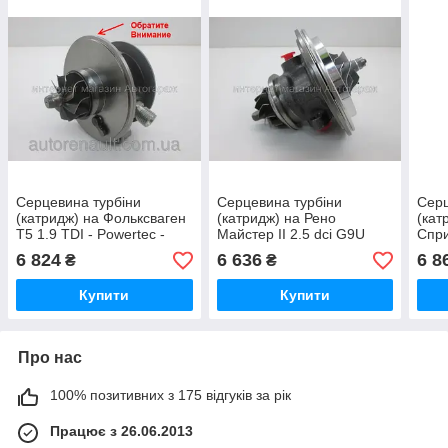
Серцевина турбіни
Серцевина турбіни
Серц
(катридж) на Фольксваген
(катридж) на Рено
(кат
Т5 1.9 TDI - Powertec -
Майстер II 2.5 dci G9U
Спри
BV39 54399700009
(100 к. с.) (2006-2010) -
602)
6 824
6 636
6 8
₴
₴
Powertec K03
454
53039700055
Купити
Купити
Про нас
100% позитивних з 175 відгуків за рік
Працює з 26.06.2013