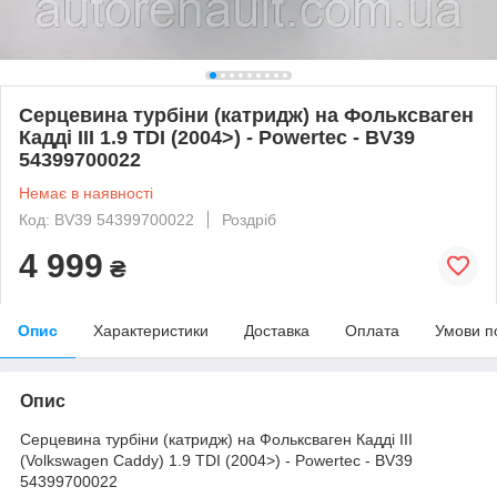
Серцевина турбіни (катридж) на Фольксваген
Кадді III 1.9 TDI (2004>) - Powertec - BV39
54399700022
Немає в наявності
Код: BV39 54399700022
Роздріб
4 999
₴
Опис
Характеристики
Доставка
Оплата
Умови п
Опис
Серцевина турбіни (катридж) на Фольксваген Кадді III
(Volkswagen Caddy) 1.9 TDI (2004>) - Powertec - BV39
54399700022