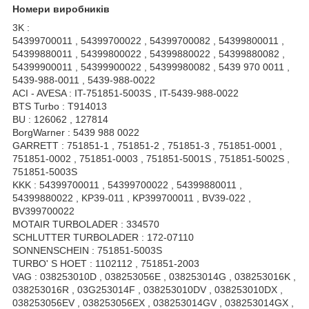
Номери виробників
3K :
54399700011 , 54399700022 , 54399700082 , 54399800011 ,
54399880011 , 54399800022 , 54399880022 , 54399880082 ,
54399900011 , 54399900022 , 54399980082 , 5439 970 0011 ,
5439-988-0011 , 5439-988-0022
ACI - AVESA : IT-751851-5003S , IT-5439-988-0022
BTS Turbo : T914013
BU : 126062 , 127814
BorgWarner : 5439 988 0022
GARRETT : 751851-1 , 751851-2 , 751851-3 , 751851-0001 ,
751851-0002 , 751851-0003 , 751851-5001S , 751851-5002S ,
751851-5003S
KKK : 54399700011 , 54399700022 , 54399880011 ,
54399880022 , KP39-011 , KP399700011 , BV39-022 ,
BV399700022
MOTAIR TURBOLADER : 334570
SCHLUTTER TURBOLADER : 172-07110
SONNENSCHEIN : 751851-5003S
TURBO' S HOET : 1102112 , 751851-2003
VAG : 038253010D , 038253056E , 038253014G , 038253016K ,
038253016R , 03G253014F , 038253010DV , 038253010DX ,
038253056EV , 038253056EX , 038253014GV , 038253014GX ,