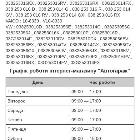
038253016KX , 038253016RV , 038253016RX , 03G253014FX ,
038 253 010 D , 038 253 014 G , 038 253 016 R , 038 253 014
GV , 038 253 016 RV , 038 253 014 GX , 038 253 016 RX
VAICO : 10-8339 , V10-8339
VW : 038253010D , 038253056E , 038253014G , 038253056G ,
038253056J , 038253016K , 038253010P , 038253016R ,
03G253014F , 038253010DV , 038253010DX , 038253056EV ,
038253056EX , 038253014GV , 038253014GX , 038253056GV ,
038253056GX , 038253056JV , 038253056JX , 038253016KV ,
038253016KX , 038253010PV , 038253010PX , 038253016RV ,
038253016RX , 03G253014FV , 03G253014FX
Графік роботи інтернет-магазину "Автогараж"
День
Час роботи
Понеділок
09:00 — 17:00
Вівторок
09:00 — 17:00
Середа
09:00 — 17:00
Четвер
09:00 — 17:00
П'ятниця
09:00 — 17:00
Субота
09:00 — 15:00