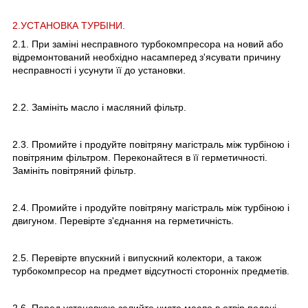
2.УСТАНОВКА ТУРБІНИ.
2.1. При заміні несправного турбокомпресора на новий або
відремонтований необхідно насамперед з'ясувати причину
несправності і усунути її до установки.
2.2. Замініть масло і масляний фільтр.
2.3. Промийте і продуйте повітряну магістраль між турбіною і
повітряним фільтром. Переконайтеся в її герметичності.
Замініть повітряний фільтр.
2.4. Промийте і продуйте повітряну магістраль між турбіною і
двигуном. Перевірте з'єднання на герметичність.
2.5. Перевірте впускний і випускний колектори, а також
турбокомпресор на предмет відсутності сторонніх предметів.
2.6. Перед установкою залийте чисте масло в отвір подачі