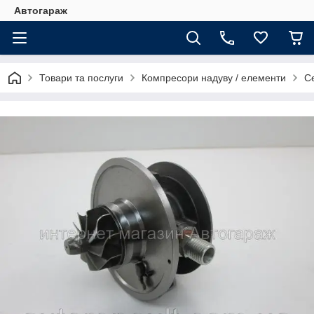
Автогараж
Товари та послуги
Компресори надуву / елементи
Се