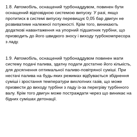
1.8. Автомобіль, оснащений турбонаддувом, повинен бути
оснащений відповідною системою випуску. У разі, якщо
протитиск в системі випуску перевищує 0,05 бар двигун не
розвиватиме належної потужності. Крім того, виникають
додаткові навантаження на упорний підшипник турбіни, що
призводить до його швидкого зносу і виходу турбокомпресора
з ладу.
1.9. Автомобіль, оснащений турбонаддувом повинен мати
систему подачі палива, здатну подати достатню його кількість,
для досягнення оптимальної паливо-повітряної суміші. При
нестачі палива на будь-яких режимах відбувається збіднення
суміші і зростання температури вихлопних газів, що може
призвести до виходу турбіни з ладу із-за перегріву турбінного
валу. Крім того двигун може постраждати через що виникає на
бідних сумішах детонації.