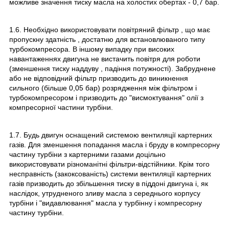
можливе значення тиску масла на холостих обертах - 0,7 бар.
1.6. Необхідно використовувати повітряний фільтр , що має
пропускну здатність , достатню для встановлюваного типу
турбокомпресора. В іншому випадку при високих
навантаженнях двигуна не вистачить повітря для роботи
(зменшення тиску наддуву , падіння потужності). Забруднене
або не відповідний фільтр призводить до виникнення
сильного (більше 0,05 бар) розрядження між фільтром і
турбокомпресором і призводить до "висмоктування" олії з
компресорної частини турбіни.
1.7. Будь двигун оснащений системою вентиляції картерних
газів. Для зменшення попадання масла і бруду в компресорну
частину турбіни з картерними газами доцільно
використовувати різноманітні фільтри-відстійники. Крім того
несправність (закоксованість) системи вентиляції картерних
газів призводить до збільшення тиску в піддоні двигуна і, як
наслідок, утрудненого зливу масла з середнього корпусу
турбіни і "видавлювання" масла у турбінну і компресорну
частину турбіни.