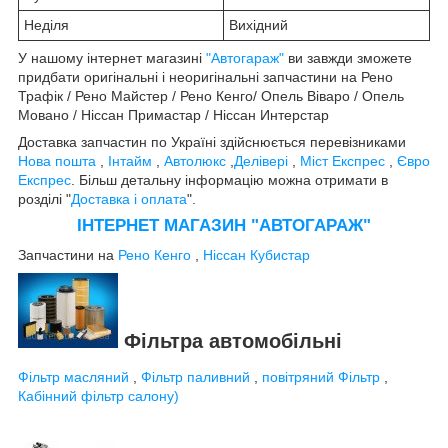
Неділя
Вихідний
У нашому інтернет магазині
"Автогараж"
ви завжди зможете
придбати оригінальні і неоригінальні запчастини на Рено
Трафік / Рено Майстер / Рено Кенго/ Опель Віваро / Опель
Мовано / Ніссан Примастар / Ніссан Интерстар
Доставка запчастин по Україні здійснюється перевізниками
Нова пошта
,
Інтайм
,
Автолюкс
,
Делівері
,
Міст Експрес
,
Євро
Експрес
. Більш детальну інформацію можна отримати в
розділі "
Доставка і оплата
".
ІНТЕРНЕТ МАГАЗИН "АВТОГАРАЖ"
Запчастини на
Рено Кенго
,
Ніссан Кубистар
Фільтра автомобільні
Фільтр масляний
,
Фільтр паливний
,
повітряний Фільтр
,
Кабінний фільтр салону)