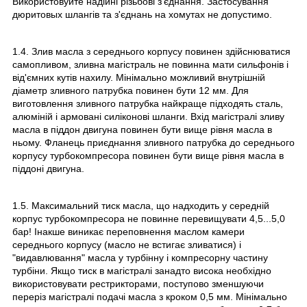
Використовуйте надійні різьбові з'єднання. Застосування
дюритовых шлангів та з'єднань на хомутах не допустимо.
1.4. Злив масла з середнього корпусу повинен здійснюватися
самопливом, зливна магістраль не повинна мати сильфонів і
від'ємних кутів нахилу. Мінімально можливий внутрішній
діаметр зливного патрубка повинен бути 12 мм. Для
виготовлення зливного патрубка найкраще підходять сталь,
алюміній і армовані силіконові шланги. Вхід магістралі зливу
масла в піддон двигуна повинен бути вище рівня масла в
ньому. Фланець приєднання зливного патрубка до середнього
корпусу турбокомпресора повинен бути вище рівня масла в
піддоні двигуна.
1.5. Максимальний тиск масла, що надходить у середній
корпус турбокомпресора не повинне перевищувати 4,5...5,0
бар! Інакше виникає переповнення маслом камери
середнього корпусу (масло не встигає зливатися) і
"видавлювання" масла у турбінну і компресорну частину
турбіни. Якщо тиск в магістралі занадто висока необхідно
використовувати рестрикторами, поступово зменшуючи
переріз магістралі подачі масла з кроком 0,5 мм. Мінімально