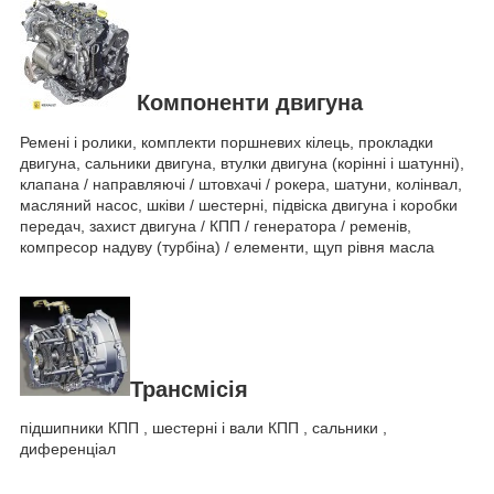
Компоненти двигуна
Ремені і ролики, комплекти поршневих кілець, прокладки
двигуна, сальники двигуна, втулки двигуна (корінні і шатунні),
клапана / направляючі / штовхачі / рокера, шатуни, колінвал,
масляний насос, шківи / шестерні, підвіска двигуна і коробки
передач, захист двигуна / КПП / генератора / ременів,
компресор надуву (турбіна) / елементи, щуп рівня масла
Трансмісія
підшипники КПП , шестерні і вали КПП , сальники ,
диференціал