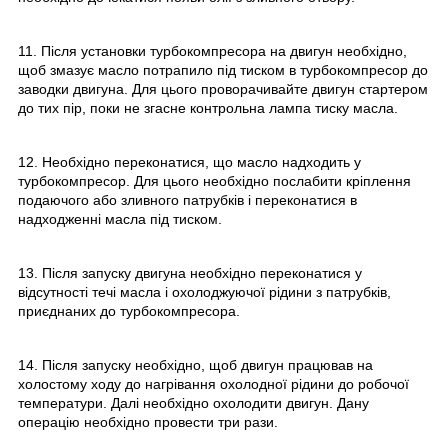
11. Після установки турбокомпресора на двигун необхідно,
щоб змазує масло потрапило під тиском в турбокомпресор до
заводки двигуна. Для цього проворачивайте двигун стартером
до тих пір, поки не згасне контрольна лампа тиску масла.
12. Необхідно переконатися, що масло надходить у
турбокомпресор. Для цього необхідно послабити кріплення
подаючого або зливного патрубків і переконатися в
надходженні масла під тиском.
13. Після запуску двигуна необхідно переконатися у
відсутності течі масла і охолоджуючої рідини з патрубків,
приєднаних до турбокомпресора.
14. Після запуску необхідно, щоб двигун працював на
холостому ходу до нагрівання охолодної рідини до робочої
температури. Далі необхідно охолодити двигун. Дану
операцію необхідно провести три рази.