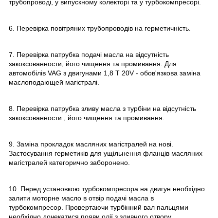
трубопроводі, у випускному колекторі та у турбокомпресорі.
6. Перевірка повітряних трубопроводів на герметичність.
7. Перевірка патрубка подачі масла на відсутність
закоксованности, його чищення та промивання. Для
автомобілів VAG з двигунами 1,8 T 20V - обов'язкова заміна
маслоподающей магістралі.
8. Перевірка патрубка зливу масла з турбіни на відсутність
закоксованности , його чищення та промивання.
9. Заміна прокладок масляних магістралей на нові.
Застосування герметиків для ущільнення фланців масляних
магістралей категорично заборонено.
10. Перед установкою турбокомпресора на двигун необхідно
залити моторне масло в отвір подачі масла в
турбокомпресор. Провертаючи турбінний вал пальцями
необхідно дочекатися появи олії з зливного отвору.