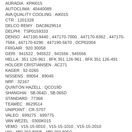
AURADIA : KPAI015
AUTOCLIMA : 40440089
AVA QUALITY COOLING : AIK015
CTR : 1201328
DELCO REMY : DAC8629514
DELPHI : TSP0159333
DENSO : 447100-9440 , 447170-7000 , 447170-8362 , 447170-
7584 , 447170-6290 , 447190-5670 , DCP02004
FRIGAIR : 920.30058
GERI : 941522 , 945522 , 941556 , 945556
HELLA : 351 126-961 , 8FK 351 126-961 , 8FK 351 126-491
HOLGER CRISTIANSEN : AC271
KAGER : 92-0265
NISSENS : 89054 , 89045
NRF : 32167
QUINTON HAZELL : QCO19D
SHANGHAI : SB.064D , SB.065D
STANDARD : 77368
TEAMEC : 8629514
UNIPOINT : CR-S707
VALEO : 699275 , 699775
VAN WEZEL : 0300K015
VEMO : V15-15-0010 , V15-15-1010 , V15-15-2010
VW : 4B0 260 805B , 4B0 260 805C