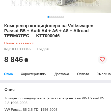
Компресор кондиціонера на Volkswagen
Passat B5 + Audi A4 + A6 + A8 + Allroad
TERMOTEC — KTT090046
Немає в наявності
Код: KTT090046
Роздріб
8 846
₴
Опис
Характеристики
Доставка
Оплата
Умови п
Опис
Компресор кондиціонера (клімат контролю) на VW Passat B5
2.8 1996-2005
VW Passat B5 2.5 TDI 1996-2005