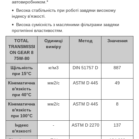
автовиробником.*
Висока стабільність при роботі завдяки високому
індексу в'язкості.
Висока сумісність з масляними фільтрами завдяки
протипінні властивостям.
TOTAL
Одиниці
Метод
Значення
TRANSMISSI
виміру
ON GEAR 8
75W-80
Щільність
кг/м
3
DIN 51757 D
887
при 15°С
Кінематична
мм
2
/с
ASTM D 445
49
в'язкість
при 40°С
Кінематична
мм
2
/с
ASTM D 445
8
в'язкість
при 100°С
Індекс
-
ASTM D 2270
137
в'язкості