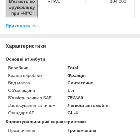
В'язкість по
мПА/с
-
104 000
Брукфільду
при -40°С
Приховати
Характеристики
Основні атрибути
Виробник
Total
Країна виробник
Франція
Вид масла
Синтетичне
Об'єм рідини
1 л
В'язкість оливи з SAE
75W-80
Застосування за типом
Легкові автомобілі
Стандарт API
GL-4
Користувальницькі характеристики
Призначення
Трансмісійне