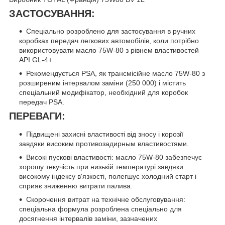
ЗАСТОСУВАННЯ:
Спеціально розроблено для застосування в ручних
коробках передач легкових автомобілів, коли потрібно
використовувати масло 75W-80 з рівнем властивостей
API GL-4+ .
Рекомендується PSA, як трансмісійне масло 75W-80 з
розширеним інтервалом заміни (250 000) і містить
спеціальний модифікатор, необхідний для коробок
передач PSA.
ПЕРЕВАГИ:
Підвищені захисні властивості від зносу і корозії
завдяки високим противозадирным властивостями.
Високі пускові властивості: масло 75W-80 забезпечує
хорошу текучість при низькій температурі завдяки
високому індексу в'язкості, полегшує холодний старт і
сприяє зниженню витрати палива.
Скорочення витрат на технічне обслуговування:
спеціальна формула розроблена спеціально для
досягнення інтервалів заміни, зазначених