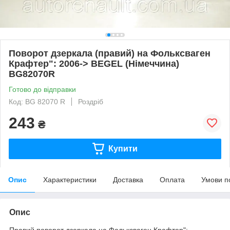
Поворот дзеркала (правий) на Фольксваген
Крафтер": 2006-> BEGEL (Німеччина)
BG82070R
Готово до відправки
Код: BG 82070 R
Роздріб
243
₴
Купити
Опис
Характеристики
Доставка
Оплата
Умови п
Опис
Правий поворот дзеркала на Фольксваген Крафтер":