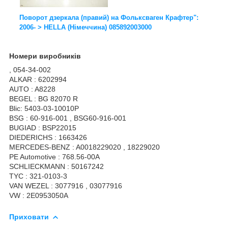
Поворот дзеркала (правий) на Фольксваген Крафтер":
2006- > HELLA (Німеччина) 085892003000
Номери виробників
, 054-34-002
ALKAR : 6202994
AUTO : A8228
BEGEL : BG 82070 R
Blic: 5403-03-10010P
BSG : 60-916-001 , BSG60-916-001
BUGIAD : BSP22015
DIEDERICHS : 1663426
MERCEDES-BENZ : A0018229020 , 18229020
PE Automotive : 768.56-00A
SCHLIECKMANN : 50167242
TYC : 321-0103-3
VAN WEZEL : 3077916 , 03077916
VW : 2E0953050A
Приховати