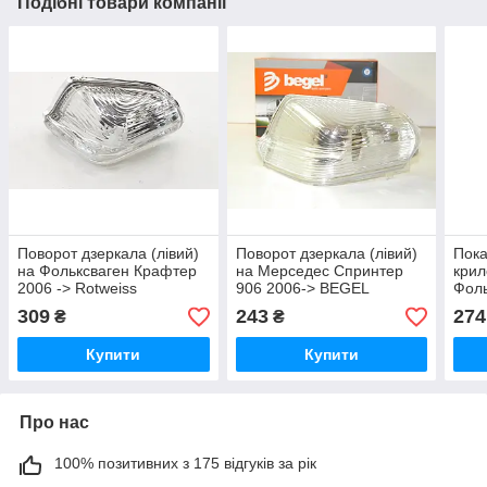
Подібні товари компанії
Поворот дзеркала (лівий)
Поворот дзеркала (лівий)
Пока
на Фольксваген Крафтер
на Мерседес Спринтер
крил
2006 -> Rotweiss
906 2006-> BEGEL
Фоль
(Туреччина) RW82011
(Німеччина) BG82071L
1996
309
243
274
₴
₴
AUT
(Нім
Купити
Купити
Про нас
100% позитивних з 175 відгуків за рік