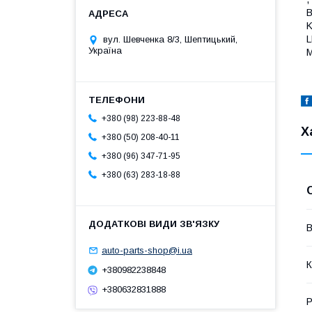
B
K
L
вул. Шевченка 8/3, Шептицький,
Україна
M
+380 (98) 223-88-48
Х
+380 (50) 208-40-11
+380 (96) 347-71-95
+380 (63) 283-18-88
В
auto-parts-shop@i.ua
К
+380982238848
+380632831888
Р