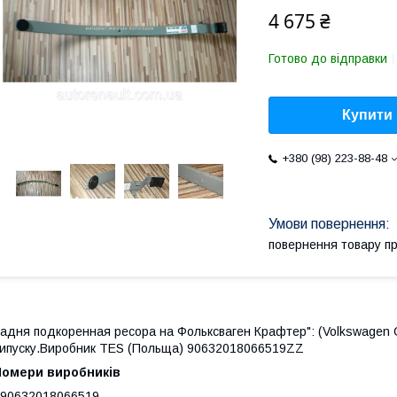
4 675 ₴
Готово до відправки
Купити
+380 (98) 223-88-48
повернення товару п
адня подкоренная ресора на Фольксваген Крафтер": (Volkswagen C
ипуску.Виробник TES (Польща) 90632018066519ZZ
Номери виробників
 90632018066519