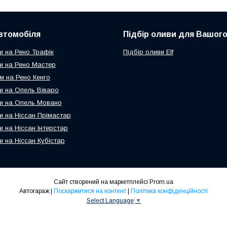
втомобіля
Підбір оливи для Вашого
и на Рено Трафік
Підбір оливи Elf
и на Рено Мастер
м на Рено Кенго
и на Опель Віваро
и на Опель Мовано
и на Ніссан Прімастар
и на Ніссан Інтерстар
и на Ніссан Кубістар
Сайт створений на маркетплейсі
Prom.ua
Автогараж |
Поскаржитися на контент
|
Політика конфіденційності
Select Language
▼