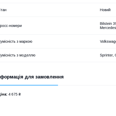
Стан
Новий
Bilstein 
росс-номери
Mercedes
умісність з маркою
Volkswag
умісність з моделлю
Sprinter, 
нформація для замовлення
іна:
4 675 ₴