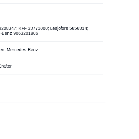
39208347; K+F 33771000; Lesjofors 5856814;
-Benz 9063201806
en, Mercedes-Benz
Crafter