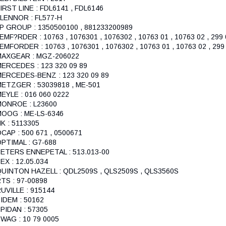
IRST LINE : FDL6141 , FDL6146
LENNOR : FL577-H
P GROUP : 1350500100 , 881233200989
EMF?RDER : 10763 , 1076301 , 1076302 , 10763 01 , 10763 02 , 299
EMFORDER : 10763 , 1076301 , 1076302 , 10763 01 , 10763 02 , 299
MAXGEAR : MGZ-206022
ERCEDES : 123 320 09 89
ERCEDES-BENZ : 123 320 09 89
ETZGER : 53039818 , ME-501
EYLE : 016 060 0222
MONROE : L23600
OOG : ME-LS-6346
K : 5113305
CAP : 500 671 , 0500671
PTIMAL : G7-688
ETERS ENNEPETAL : 513.013-00
EX : 12.05.034
UINTON HAZELL : QDL2509S , QLS2509S , QLS3560S
TS : 97-00898
UVILLE : 915144
IDEM : 50162
PIDAN : 57305
WAG : 10 79 0005