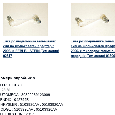
Тяга розподільника гальмівних
Тяга розподільника гальм
сил на Фольксваген Крафтер":
сил на Фольксваген Крафт
2006- > FEBI BILSTEIN (Геммания)
2006- > т колодок гальмів
02317
передніх (Геммания) 0160
Номери виробників
LFRED HEYD :
 23.81
AUTOMEGA : 30320089123009
ENDIX : 042799B
HRYSLER : 5103920AA , 05103920AA
ODGE : 5103920AA , 05103920AA
EBI BILSTEIN : 2317