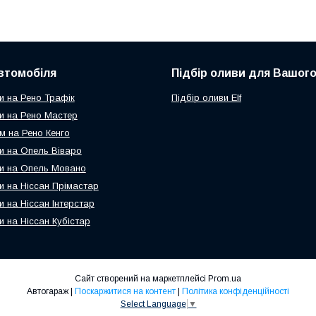
втомобіля
Підбір оливи для Вашого
и на Рено Трафік
Підбір оливи Elf
и на Рено Мастер
м на Рено Кенго
и на Опель Віваро
и на Опель Мовано
и на Ніссан Прімастар
и на Ніссан Інтерстар
и на Ніссан Кубістар
Сайт створений на маркетплейсі
Prom.ua
Автогараж |
Поскаржитися на контент
|
Політика конфіденційності
Select Language
▼