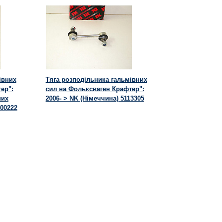
івних
Тяга розподільника гальмівних
ер":
сил на Фольксваген Крафтер":
них
2006- > NK (Німеччина) 5113305
600222