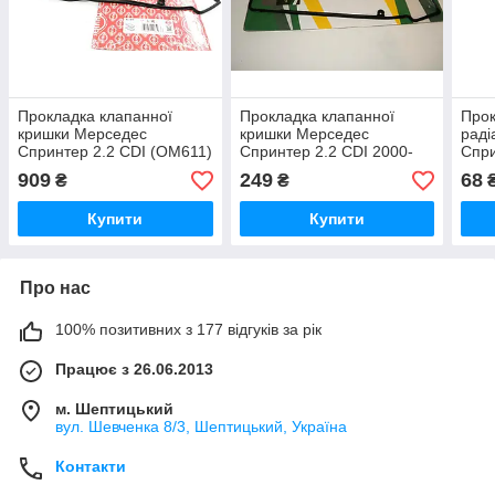
Прокладка клапанної
Прокладка клапанної
Прок
кришки Мерседес
кришки Мерседес
раді
Спринтер 2.2 CDI (OM611)
Спринтер 2.2 CDI 2000-
Спри
2000-2006 ELRING
2006 BGA
200
909
249
68
₴
₴
(Німеччина)133670
(Великобританія) RK3324
(Ісп
Купити
Купити
Про нас
100% позитивних з 177 відгуків за рік
Працює з 26.06.2013
м. Шептицький
вул. Шевченка 8/3, Шептицький, Україна
Контакти