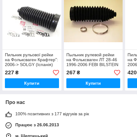
Пильник рульової рейки
Пыльник рулевой рейки
Пиль
на Фольксваген Крафтер":
на Фольксваген ЛТ 28-46
на Ф
2006-> SOLGY (Іспанія)
1996-2006 FEBI BILSTEIN
200
205054
(Германия) 26325
(Нім
227
267
420
₴
₴
Купити
Купити
Про нас
100% позитивних з 177 відгуків за рік
Працює з 26.06.2013
м. Шептицький