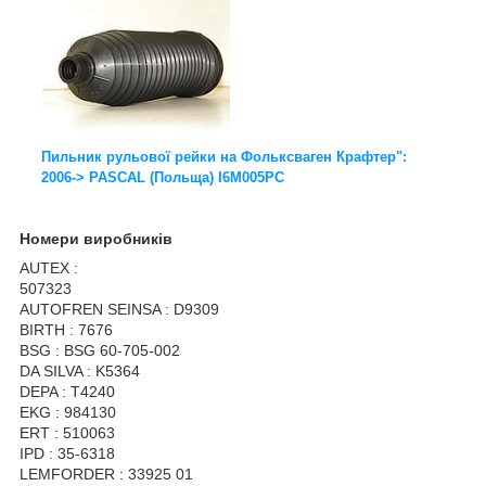
Пильник рульової рейки на Фольксваген Крафтер":
2006-> PASCAL (Польща) I6M005PC
Номери виробників
AUTEX :
507323
AUTOFREN SEINSA : D9309
BIRTH : 7676
BSG : BSG 60-705-002
DA SILVA : K5364
DEPA : T4240
EKG : 984130
ERT : 510063
IPD : 35-6318
LEMFORDER : 33925 01