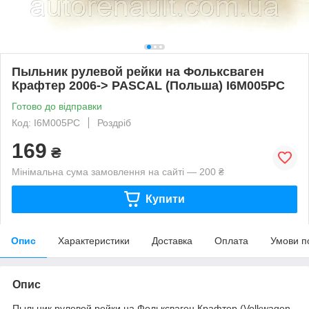
Пыльник рулевой рейки на Фольксваген
Крафтер 2006-> PASCAL (Польша) I6M005PC
Готово до відправки
Код: I6M005PC
Роздріб
169
₴
Мінімальна сума замовлення на сайті — 200 ₴
Купити
Опис
Характеристики
Доставка
Оплата
Умови п
Опис
Пыльник рулевой рейки на Фольксваген Крафтер (Volkwagen