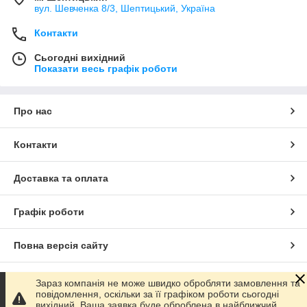
вул. Шевченка 8/3, Шептицький, Україна
Контакти
Сьогодні вихідний
Показати весь графік роботи
Про нас
Контакти
Доставка та оплата
Графік роботи
Повна версія сайту
Сайт створено на маркетплейсі
Prom.ua
Зараз компанія не може швидко обробляти замовлення та
повідомлення, оскільки за її графіком роботи сьогодні
вихідний. Ваша заявка буде оброблена в найближчий