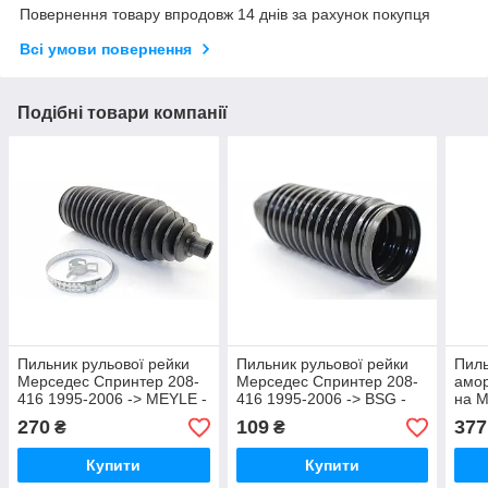
Повернення товару впродовж 14 днів за рахунок покупця
Всі умови повернення
Подібні товари компанії
Пильник рульової рейки
Пильник рульової рейки
Пиль
Мерседес Спринтер 208-
Мерседес Спринтер 208-
амор
416 1995-2006 -> MEYLE -
416 1995-2006 -> BSG -
на 
034 046 0015
BSG 60-705-001
906
270
109
377
₴
₴
(Нім
Купити
Купити