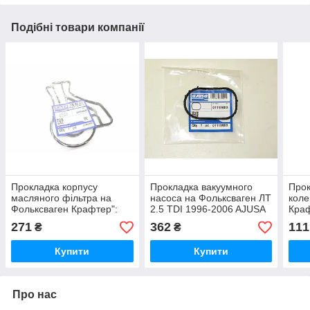
Подібні товари компанії
Прокладка корпусу
Прокладка вакуумного
Прок
масляного фільтра на
насоса на Фольксваген ЛТ
коле
Фольксваген Крафтер":
2.5 TDI 1996-2006 AJUSA
Краф
2.5 TDI 2006-> AJUSA
(Іспанія) 01119600
200
271
362
111
₴
₴
(Іспанія) 01453500
(Нім
Купити
Купити
Про нас