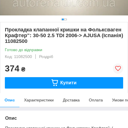
Прокладка клапанної кришки на Фольксваген
Крафтер": 30-50 2.5 TDI 2006-> AJUSA (Іспанія)
11082500
Готово до відправки
Код: 11082500
Роздріб
374
₴
Купити
Опис
Характеристики
Доставка
Оплата
Умови п
Опис
Прокладка клапанної кришки на Фольксваген Крафтер": (