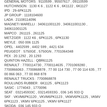
GENERAL MOTORS : 9110599 , 95507617 , 09110599
HUTCHINSON : 1130 K 6 , 1122 K 6 , 6K1122 , 6K1127
IPD : 29-6PK1125
JP GROUP : 1118104600
LADA : 21108114096
MAGNETI MARELLI : 340611001120 , 340611001130 ,
340611001125
MAPCO : 261115 , 261125
METZGER : 1122 K6 , 6PK1125 , 6PK1130
MEYLE : 050 006 1125
OPEL : 4402599 , 4402 599 , 4421 634
PEUGEOT : 5750GE , 5750GN , 7701064348
PEX : 20.1292 , 20.1293
QUINTON HAZELL : QBR61125
RENAULT : 7700114730 , 7700114635 , 7701069280 ,
7700866063 , 7700868878 , 77 00 114 730 , 77 00 114 635 , 77
00 866 063 , 77 00 868 878
RENAULT TRUCKS : 7700868878
ROULUNDS RUBBER : 6K1125 , 6PK1123
SASIC : 1774043 , 1770096
SEAT : 032145933C , 032145933G , 036 145 933 Q
SKF : VKVM6PK1120 , VKVM6PK1123 , VKMV6PK1125 , VKMV
6PK1123 , VKMV 6PK1125 , VKMV 6PK1127
SKODA : 036 145 933 Q