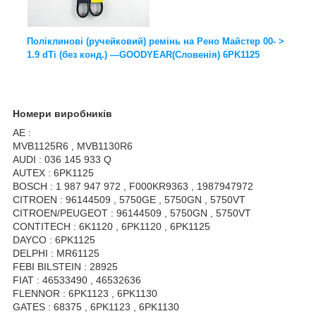
Поліклинові (ручейковий) ремінь на Рено Майстер 00- >
1.9 dТi (без конд.) —GOODYEAR(Словенія) 6PK1125
Номери виробників
AE :
MVB1125R6 , MVB1130R6
AUDI : 036 145 933 Q
AUTEX : 6PK1125
BOSCH : 1 987 947 972 , F000KR9363 , 1987947972
CITROEN : 96144509 , 5750GE , 5750GN , 5750VT
CITROEN/PEUGEOT : 96144509 , 5750GN , 5750VT
CONTITECH : 6K1120 , 6PK1120 , 6PK1125
DAYCO : 6PK1125
DELPHI : MR61125
FEBI BILSTEIN : 28925
FIAT : 46533490 , 46532636
FLENNOR : 6PK1123 , 6PK1130
GATES : 68375 , 6PK1123 , 6PK1130