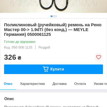
Поликлиновый (ручейковый) ремень на Рено
Мастер 00-> 1.9dТi (без конд.) — MEYLE
Германия) 0500061125
Готово до відправки
Код: 050 006 1125
Роздріб
326
₴
Купити
Опис
Характеристики
Доставка
Оплата
Умови п
Опис
Поликлиновый (ручейковый) ремень генератора на Renault