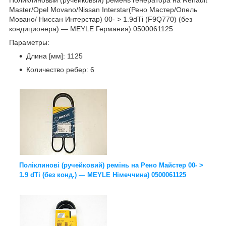
Master/Opel Movano/Nissan Interstar(Рено Мастер/Опель
Мовано/ Ниссан Интерстар) 00- > 1.9dТi (F9Q770) (без
кондиционера) — MEYLE Германия) 0500061125
Параметры:
Длина [мм]: 1125
Количество ребер: 6
Поліклинові (ручейковий) ремінь на Рено Майстер 00- >
1.9 dТi (без конд.) — MEYLE Німеччина) 0500061125