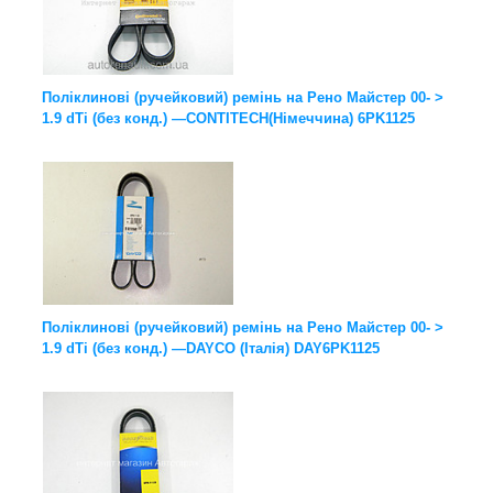
Поліклинові (ручейковий) ремінь на Рено Майстер 00- >
1.9 dТi (без конд.) —CONTITECH(Німеччина) 6PK1125
Поліклинові (ручейковий) ремінь на Рено Майстер 00- >
1.9 dТi (без конд.) —DAYCO (Італія) DAY6PK1125