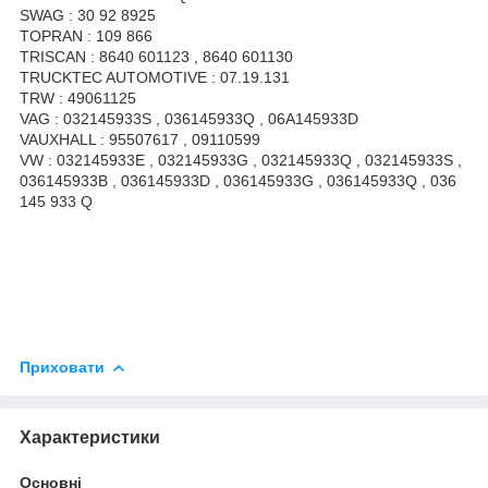
SWAG : 30 92 8925
TOPRAN : 109 866
TRISCAN : 8640 601123 , 8640 601130
TRUCKTEC AUTOMOTIVE : 07.19.131
TRW : 49061125
VAG : 032145933S , 036145933Q , 06A145933D
VAUXHALL : 95507617 , 09110599
VW : 032145933E , 032145933G , 032145933Q , 032145933S ,
036145933B , 036145933D , 036145933G , 036145933Q , 036
145 933 Q
Приховати
Характеристики
Основні