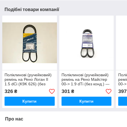
Подібні товари компанії
Поліклинові (ручейковий)
Поліклинові (ручейковий)
Полі
ремінь на Рено Логан II
ремінь на Рено Майстер
ремі
1.5 dCi (K9K 626) (без
00-> 1.9 dТi (без конд.) —
00->
конд.) — MEYLE
BOSCH
HUT
326
301
397
₴
₴
Німеччина) 0500061125
(Німеччина)1987947972
(Фра
Купити
Купити
Про нас