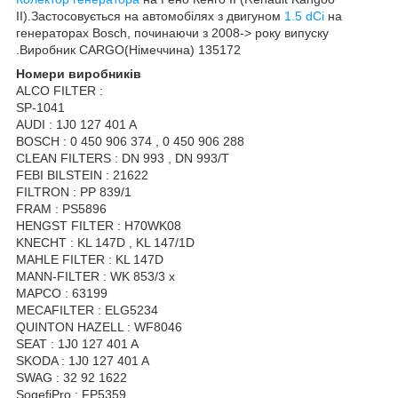
II).Застосовується на автомобілях з двигуном
1.5 dCi
на
генераторах Bosch, починаючи з 2008-> року випуску
.Виробник CARGO(Німеччина) 135172
Номери виробників
ALCO FILTER :
SP-1041
AUDI : 1J0 127 401 A
BOSCH : 0 450 906 374 , 0 450 906 288
CLEAN FILTERS : DN 993 , DN 993/T
FEBI BILSTEIN : 21622
FILTRON : PP 839/1
FRAM : PS5896
HENGST FILTER : H70WK08
KNECHT : KL 147D , KL 147/1D
MAHLE FILTER : KL 147D
MANN-FILTER : WK 853/3 x
MAPCO : 63199
MECAFILTER : ELG5234
QUINTON HAZELL : WF8046
SEAT : 1J0 127 401 A
SKODA : 1J0 127 401 A
SWAG : 32 92 1622
SogefiPro : FP5359