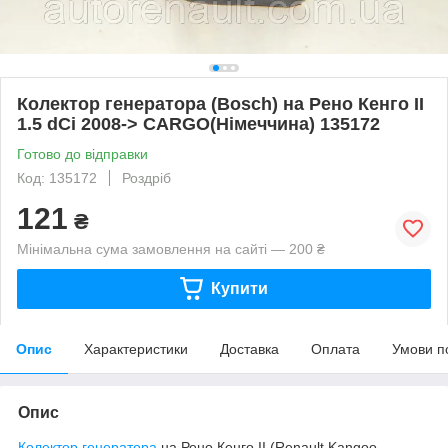
Колектор генератора (Bosch) на Рено Кенго II
1.5 dCi 2008-> CARGO(Німеччина) 135172
Готово до відправки
Код: 135172
Роздріб
121
₴
Мінімальна сума замовлення на сайті — 200 ₴
Купити
Опис
Характеристики
Доставка
Оплата
Умови п
Опис
Колектор генератора
на Рено Кенго II (Renault Kangoo