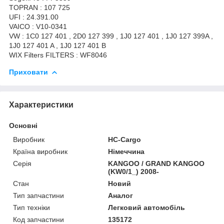
TOPRAN : 107 725
UFI : 24.391.00
VAICO : V10-0341
VW : 1C0 127 401 , 2D0 127 399 , 1J0 127 401 , 1J0 127 399A ,
1J0 127 401 A , 1J0 127 401 B
WIX Filters FILTERS : WF8046
Приховати
Характеристики
Основні
Виробник
HC-Cargo
Країна виробник
Німеччина
Серія
KANGOO / GRAND KANGOO
(KW0/1_) 2008-
Стан
Новий
Тип запчастини
Аналог
Тип техніки
Легковий автомобіль
Код запчастини
135172