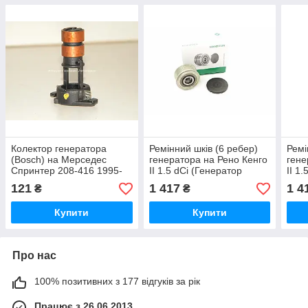
Колектор генератора
Ремінний шків (6 ребер)
Ремі
(Bosch) на Мерседес
генератора на Рено Кенго
гене
Спринтер 208-416 1995-
II 1.5 dCi (Генератор
II 1
2006 CARGO(Німеччина)
Bosch) 2008->INA
Bosc
121
1 417
1 4
₴
₴
135172
(Німеччина) 535010210
(Нім
Купити
Купити
Про нас
100% позитивних з 177 відгуків за рік
Працює з 26.06.2013