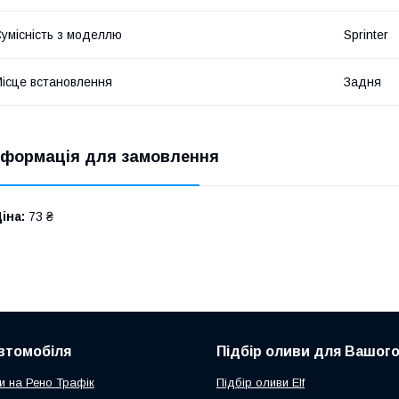
умісність з моделлю
Sprinter
ісце встановлення
Задня
нформація для замовлення
іна:
73 ₴
втомобіля
Підбір оливи для Вашого
и на Рено Трафік
Підбір оливи Elf