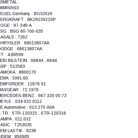
SMETAL :
38MR0503
EGEL Germany : BG32016
BERGKRAFT : BK2923921SP
OGE : 87-349-A
SG : BSG 60-700-035
ASALS : 7262
HRYSLER : 68013807AA
DODGE : 68013807AA
T : 4.80599
EBI BILSTEIN : 06844 , 6844
SP : 512583
AMOKA : 8800170
EMA : 1081.60
EMFORDER : 12876 01
AXGEAR : 72-1979
ERCEDES-BENZ : 667 320 00 73
EYLE : 034 032 0112
E Automotive : 013.275-00A
-TR : STR-120315 , STR-120316
AMPA : 011.032
ASIC : T253035
EM LASTIK : 8238
IDEM : 850905