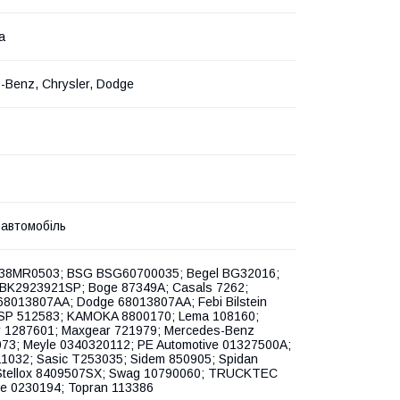
а
-Benz, Chrysler, Dodge
 автомобіль
 38MR0503; BSG BSG60700035; Begel BG32016;
t BK2923921SP; Boge 87349A; Casals 7262;
 68013807AA; Dodge 68013807AA; Febi Bilstein
SP 512583; KAMOKA 8800170; Lema 108160;
r 1287601; Maxgear 721979; Mercedes-Benz
73; Meyle 0340320112; PE Automotive 01327500A;
1032; Sasic T253035; Sidem 850905; Spidan
Stellox 8409507SX; Swag 10790060; TRUCKTEC
ve 0230194; Topran 113386