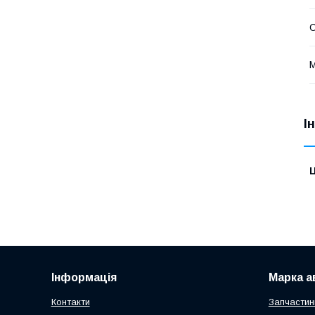
С
М
І
Ц
Інформація
Марка а
Контакти
Запчастин