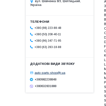
вул. Шевченка 8/3, Шептицький,
A
Україна
B
B
B
+380 (98) 223-88-48
C
C
+380 (50) 208-40-11
+380 (96) 347-71-95
D
F
+380 (63) 283-18-88
G
K
L
L
M
auto-parts-shop@i.ua
M
M
+380982238848
P
+380632831888
S
S
S
S
S