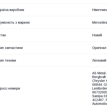
раїна виробник
Німеччин
умісність з маркою
Mercedes
Стан
Новий
ип запчастини
Оригінал
ип техніки
Легковий
AS Metal
Bergkraf
Chrysler
06844; G
росс-номери
Lemforde
66732000
Sampa 01
412497; 
Automoti