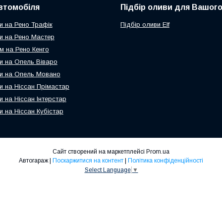
втомобіля
Підбір оливи для Вашого
и на Рено Трафік
Підбір оливи Elf
и на Рено Мастер
м на Рено Кенго
и на Опель Віваро
и на Опель Мовано
и на Ніссан Прімастар
и на Ніссан Інтерстар
и на Ніссан Кубістар
Сайт створений на маркетплейсі
Prom.ua
Автогараж |
Поскаржитися на контент
|
Політика конфіденційності
Select Language
▼