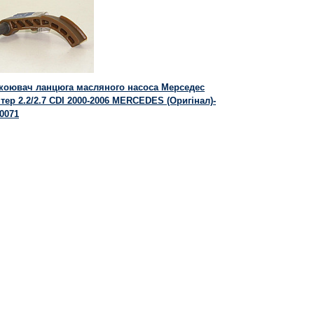
коювач ланцюга масляного насоса Мерседес
тер 2.2/2.7 CDI 2000-2006 MERCEDES (Оригінал)-
00071