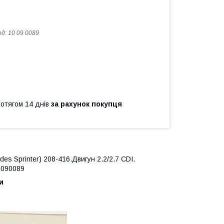
од:
10 09 0089
ротягом 14 днів
за рахунок покупця
des Sprinter
) 208-416.Двигун 2.2/2.7 CDI.
0090089
и