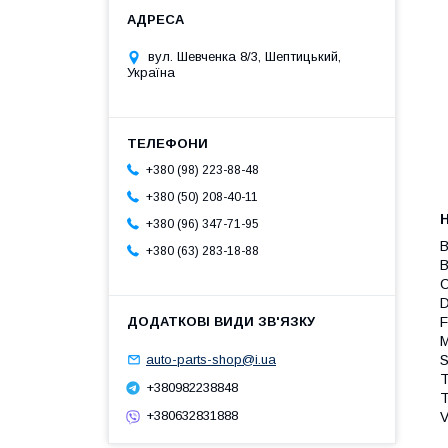
вул. Шевченка 8/3, Шептицький,
Україна
+380 (98) 223-88-48
+380 (50) 208-40-11
+380 (96) 347-71-95
B
+380 (63) 283-18-88
C
D
F
M
auto-parts-shop@i.ua
S
T
+380982238848
+380632831888
V