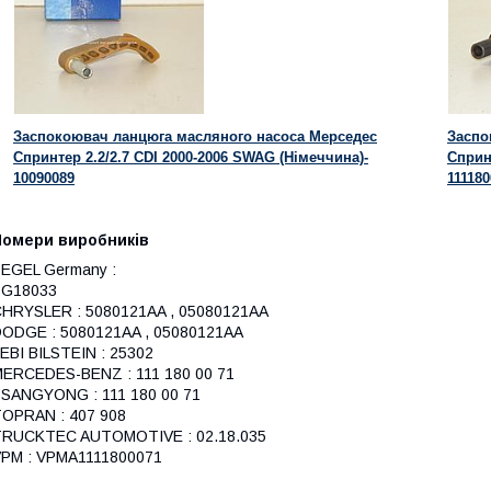
Заспокоювач ланцюга масляного насоса Мерседес
Заспо
Спринтер 2.2/2.7 CDI 2000-2006 SWAG (Німеччина)-
Сприн
10090089
11118
Номери виробників
EGEL Germany :
BG18033
HRYSLER : 5080121AA , 05080121AA
ODGE : 5080121AA , 05080121AA
EBI BILSTEIN : 25302
ERCEDES-BENZ : 111 180 00 71
SANGYONG : 111 180 00 71
OPRAN : 407 908
TRUCKTEC AUTOMOTIVE : 02.18.035
PM : VPMA1111800071