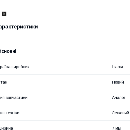
арактеристики
Основні
раїна виробник
Італія
Стан
Новий
ип запчастини
Аналог
ип техніки
Легковий
Ширина
7 мм