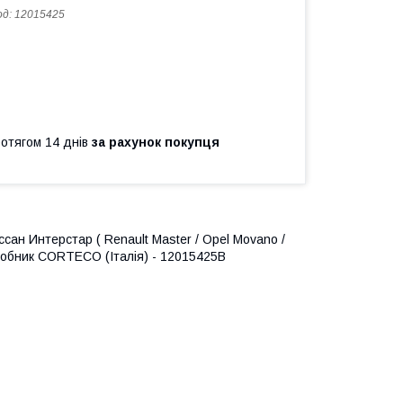
од:
12015425
ротягом 14 днів
за рахунок покупця
сан Интерстар ( Renault Master / Opel Movano /
Виробник CORTECO (Італія) - 12015425B