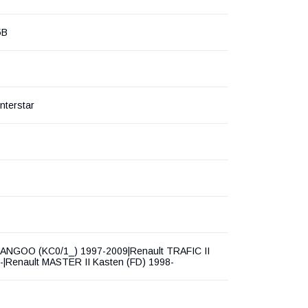
5B
nterstar
KANGOO (KC0/1_) 1997-2009|Renault TRAFIC II
-|Renault MASTER II Kasten (FD) 1998-