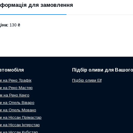
нформація для замовлення
іна:
130 ₴
втомобіля
Підбір оливи для Вашого
и на Рено Трафік
Підбір оливи Elf
и на Рено Мастер
м на Рено Кенго
и на Опель Віваро
и на Опель Мовано
и на Ніссан Прімастар
и на Ніссан Інтерстар
и на Ніссан Кубістар