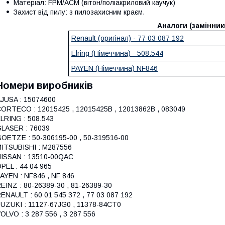
Матеріал: FPM/ACM (вітон/поліакриловий каучук)
Захист від пилу: з пилозахисним краєм.
Аналоги (замінник
Renault (оригінал) - 77 03 087 192
Elring (Німеччина) - 508.544
PAYEN (Німеччина) NF846
Номери виробників
JUSA : 15074600
ORTECO : 12015425 , 12015425B , 12013862B , 083049
LRING : 508.543
LASER : 76039
OETZE : 50-306195-00 , 50-319516-00
ITSUBISHI : M287556
ISSAN : 13510-00QAC
PEL : 44 04 965
AYEN : NF846 , NF 846
EINZ : 80-26389-30 , 81-26389-30
ENAULT : 60 01 545 372 , 77 03 087 192
UZUKI : 11127-67JG0 , 11378-84CT0
OLVO : 3 287 556 , 3 287 556