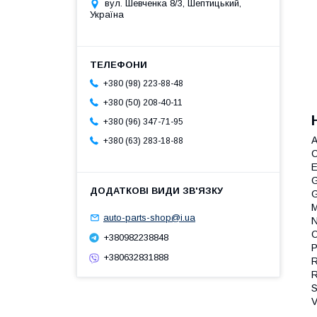
вул. Шевченка 8/3, Шептицький,
Україна
+380 (98) 223-88-48
+380 (50) 208-40-11
+380 (96) 347-71-95
A
+380 (63) 283-18-88
C
E
G
G
M
auto-parts-shop@i.ua
N
O
+380982238848
P
+380632831888
R
R
S
V